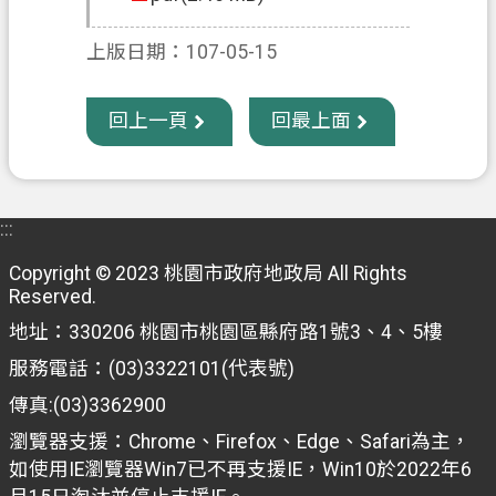
信
上版日期：107-05-15
箱
常
回上一頁
回最上面
見
問
題
E
:::
n
g
Copyright © 2023 桃園市政府地政局 All Rights
l
Reserved.
i
地址：330206 桃園市桃園區縣府路1號3、4、5樓
s
h
服務電話：(03)3322101(代表號)
桃
傳真:(03)3362900
園
瀏覽器支援：Chrome、Firefox、Edge、Safari為主，
市
如使用IE瀏覽器Win7已不再支援IE，Win10於2022年6
政