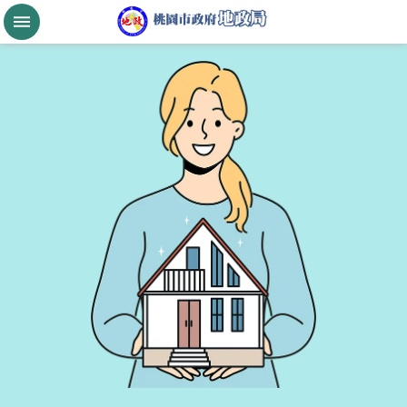
跳到主要內容區塊
桃
園
市
政
府
航
空
城
公
告
現
值
進