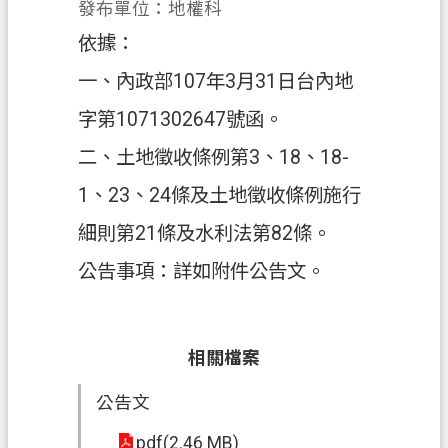
發布單位：地權科
政
依據：
府
一、內政部107年3月31日台內地
資
訊
字第1071302647號函。
公
二、土地徵收條例第3、18、18-
開
1、23、24條及土地徵收條例施行
回
細則第21條及水利法第82條。
首
頁
公告事項：詳如附件公告文。
網
站
導
相關檔案
覽
公告文
市
pdf(2.46 MB)
政