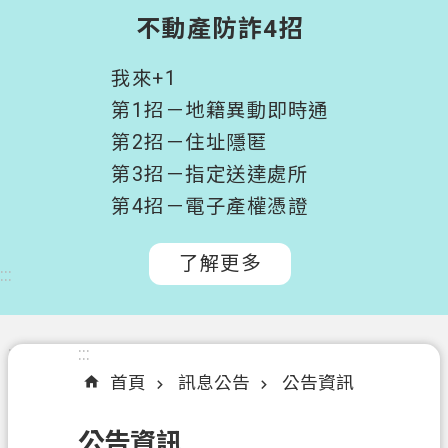
階
不動產防詐4招
搜
尋
我來+1
桃
第1招－地籍異動即時通
園
第2招－住址隱匿
市
第3招－指定送達處所
政
府
第4招－電子產權憑證
所
屬
了解更多
:::
機
關
認
:::
:::
識
首頁
訊息公告
公告資訊
我
們
公告資訊