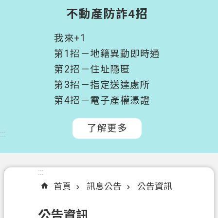
階
不動產防詐4招
搜
尋
我來+1
桃
第1招－地籍異動即時通
園
第2招－住址隱匿
市
第3招－指定送達處所
政
府
第4招－電子產權憑證
所
屬
了解更多
:::
機
關
認
:::
:::
識
首頁
訊息公告
公告資訊
我
們
公告資訊