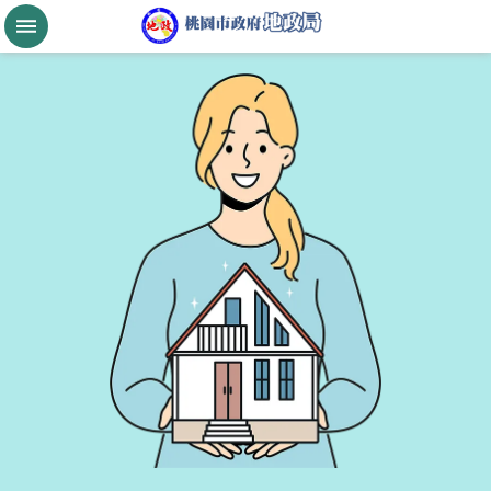
跳到主要內容區塊
桃
園
市
政
府
航
空
城
公
告
現
值
進