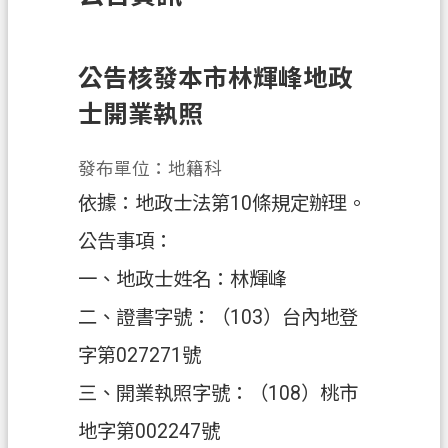
訊
息
公
公告核發本市林輝峰地政
告
士開業執照
業
務
發布單位：地籍科
資
依據：地政士法第10條規定辦理。
訊
公告事項：
土
一、地政士姓名：林輝峰
地
開
二、證書字號：（103）台內地登
發
字第027271號
便
三、開業執照字號：（108）桃市
民
服
地字第002247號
務