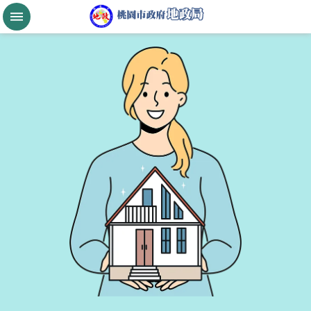
跳到主要內容區塊
桃
園
市
政
府
航
空
城
公
告
現
值
進