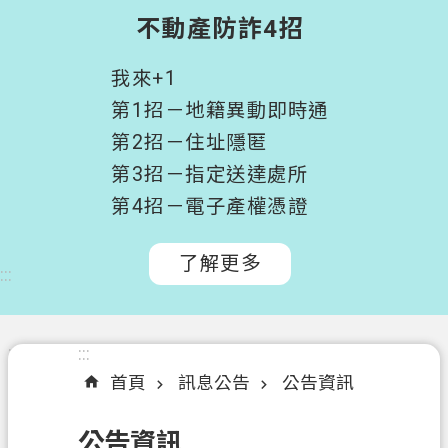
階
不動產防詐4招
搜
尋
我來+1
桃
第1招－地籍異動即時通
園
第2招－住址隱匿
市
第3招－指定送達處所
政
府
第4招－電子產權憑證
所
屬
了解更多
:::
機
關
認
:::
:::
識
首頁
訊息公告
公告資訊
我
們
公告資訊