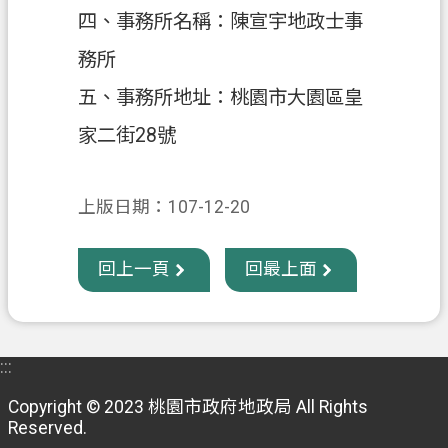
四、事務所名稱：陳宣宇地政士事
政
務所
府
資
五、事務所地址：桃園市大園區皇
訊
家二街28號
公
開
上版日期：107-12-20
回
首
頁
回上一頁
回最上面
網
站
導
:::
覽
Copyright © 2023 桃園市政府地政局 All Rights
市
Reserved.
政