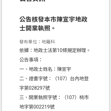
訊
息
公
公告核發本市陳宣宇地政
告
士開業執照。
業
務
發布單位：地籍科
資
依據：地政士法第10條規定辦理。
訊
公告事項：
土
一、地政士姓名：陳宣宇
地
開
二、證書字號：（107）台內地登
發
字第028297號
便
三、開業執照字號：（107）桃市
民
服
地字第002219號
務