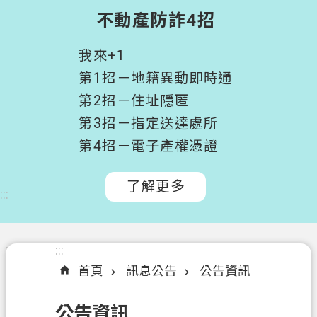
階
不動產防詐4招
搜
尋
我來+1
桃
第1招－地籍異動即時通
園
第2招－住址隱匿
市
第3招－指定送達處所
政
府
第4招－電子產權憑證
所
屬
了解更多
:::
機
關
認
:::
:::
識
首頁
訊息公告
公告資訊
我
們
公告資訊