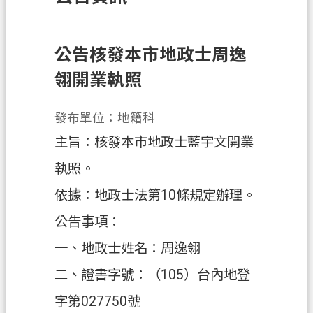
訊
息
公
公告核發本市地政士周逸
告
翎開業執照
業
務
發布單位：地籍科
資
主旨：核發本市地政士藍宇文開業
訊
執照。
土
依據：地政士法第10條規定辦理。
地
開
公告事項：
發
一、地政士姓名：周逸翎
便
二、證書字號：（105）台內地登
民
服
字第027750號
務