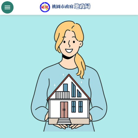
跳到主要內容區塊
桃
園
市
政
府
航
空
城
公
告
現
值
進