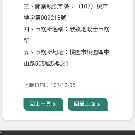
三、開業執照字號：（107）桃市
政
地字第002218號
府
資
四、事務所名稱：欣達地政士事務
訊
所
公
開
五、事務所地址：桃園市桃園區中
山路505號5樓之1
回
首
頁
上版日期：107-12-05
網
站
回上一頁
回最上面
導
覽
市
:::
政