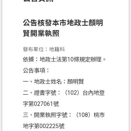
訊
息
公
公告核發本市地政士顏明
告
賢開業執照
業
務
發布單位：地籍科
資
依據：地政士法第10條規定辦理。
訊
公告事項：
土
一、地政士姓名：顏明賢
地
開
二、證書字號：（102）台內地登
發
字第027061號
便
三、開業執照字號：（108）桃市
民
服
地字第002225號
務