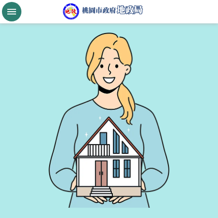
跳到主要內容區塊
桃
園
市
政
府
航
空
城
公
告
現
值
進