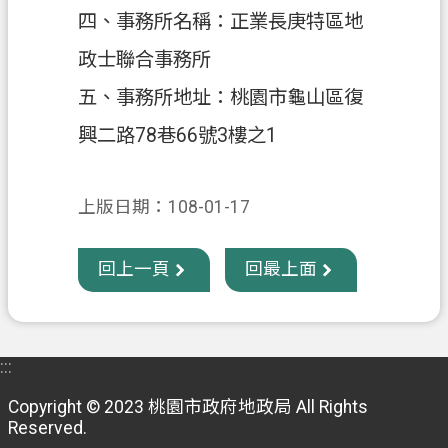
四、事務所名稱：正業長庚特區地
政
政士聯合事務所
府
資
五、事務所地址：桃園市龜山區復
訊
興二路78巷66號3樓之1
公
開
上版日期：108-01-17
回
首
頁
回上一頁
回最上面
網
站
導
:::
覽
Copyright © 2023 桃園市政府地政局 All Rights
市
Reserved.
政