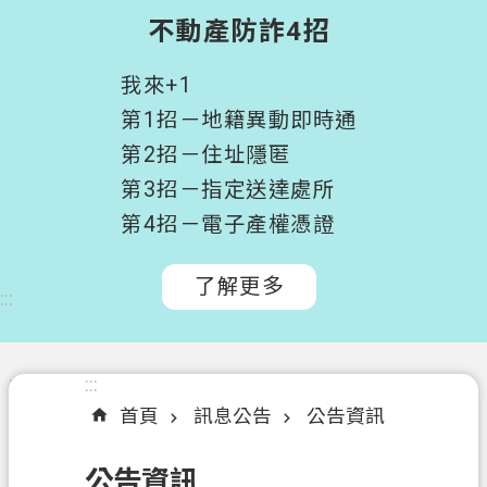
階
不動產防詐4招
搜
尋
我來+1
桃
第1招－地籍異動即時通
園
第2招－住址隱匿
市
第3招－指定送達處所
政
府
第4招－電子產權憑證
所
屬
了解更多
:::
機
關
認
:::
:::
識
首頁
訊息公告
公告資訊
我
們
公告資訊