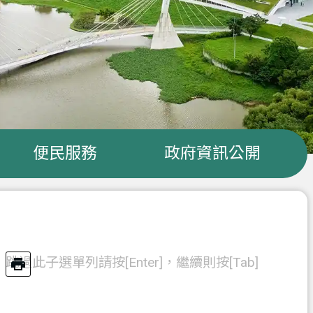
便民服務
政府資訊公開
跳過此子選單列請按[Enter]，繼續則按[Tab]