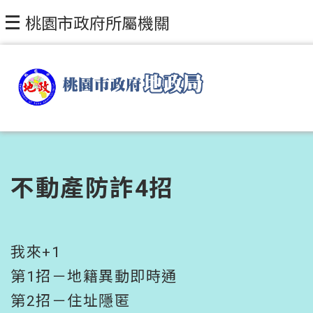
跳到主要內容區塊
桃園市政府所屬機關
不動產防詐4招
我來+1
第1招－地籍異動即時通
第2招－住址隱匿