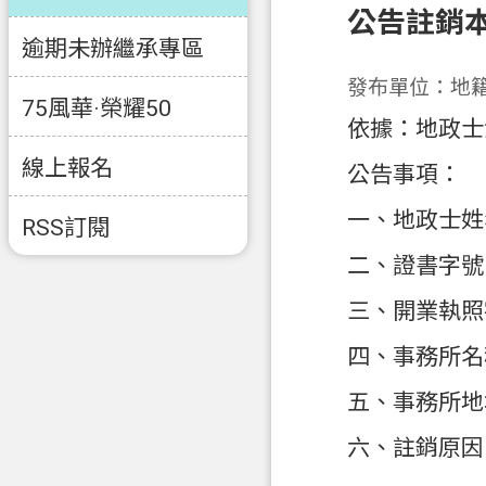
公告註銷
逾期未辦繼承專區
發布單位：地
75風華·榮耀50
依據：地政士
線上報名
公告事項：
一、地政士姓
RSS訂閱
二、證書字號：
三、開業執照字
四、事務所名
五、事務所地
六、註銷原因