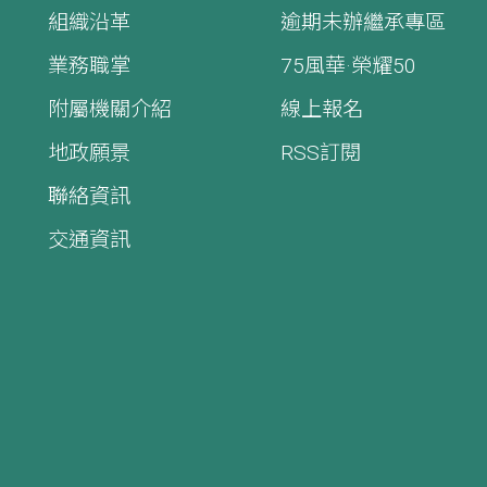
組織沿革
逾期未辦繼承專區
業務職掌
75風華·榮耀50
附屬機關介紹
線上報名
地政願景
RSS訂閱
聯絡資訊
交通資訊