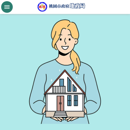
跳到主要內容區塊
桃
園
市
政
府
航
空
城
公
告
現
值
進