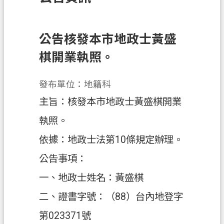
訊
息
公
公告核發本市地政士黃盛
告
棋開業執照。
業
務
發布單位：地籍科
資
主旨：核發本市地政士黃盛棋開業
訊
執照。
土
依據：地政士法第10條規定辦理。
地
開
公告事項：
發
一、地政士姓名：黃盛棋
便
二、證書字號：（88）台內地登字
民
服
第023371號
務