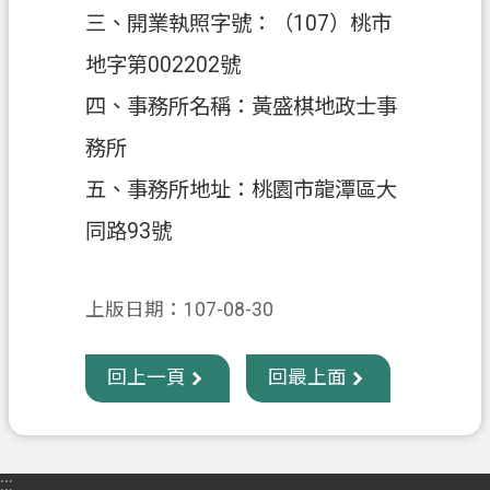
三、開業執照字號：（107）桃市
政
地字第002202號
府
資
四、事務所名稱：黃盛棋地政士事
訊
務所
公
開
五、事務所地址：桃園市龍潭區大
同路93號
回
首
頁
上版日期：107-08-30
網
站
回上一頁
回最上面
導
覽
市
:::
政