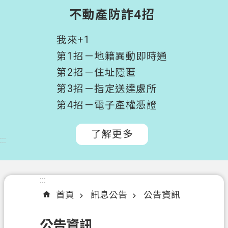
階
不動產防詐4招
搜
尋
我來+1
桃
第1招－地籍異動即時通
園
第2招－住址隱匿
市
第3招－指定送達處所
政
府
第4招－電子產權憑證
所
屬
了解更多
:::
機
關
認
:::
:::
識
首頁
訊息公告
公告資訊
我
們
公告資訊