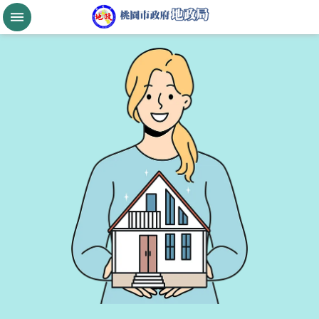
跳到主要內容區塊
桃
園
市
政
府
航
空
城
公
告
現
值
進