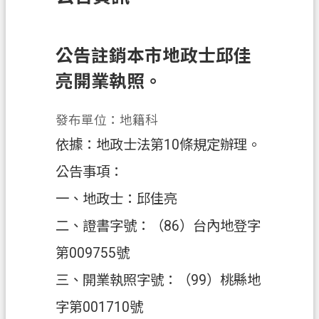
訊
息
公
公告註銷本市地政士邱佳
告
亮開業執照。
業
務
發布單位：地籍科
資
依據：地政士法第10條規定辦理。
訊
公告事項：
土
一、地政士：邱佳亮
地
開
二、證書字號：（86）台內地登字
發
第009755號
便
三、開業執照字號：（99）桃縣地
民
服
字第001710號
務