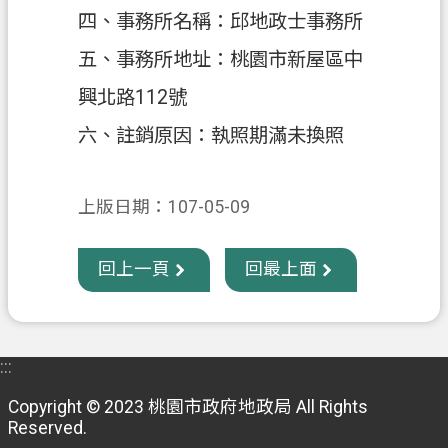
四、事務所名稱：邱地政士事務所
政
五、事務所地址：桃園市新屋區中
府
資
興北路112號
訊
六、註銷原因：執照期滿未換照
公
開
上版日期：107-05-09
回
首
頁
回上一頁
回最上面
網
站
導
:::
覽
Copyright © 2023 桃園市政府地政局 All Rights
市
Reserved.
政