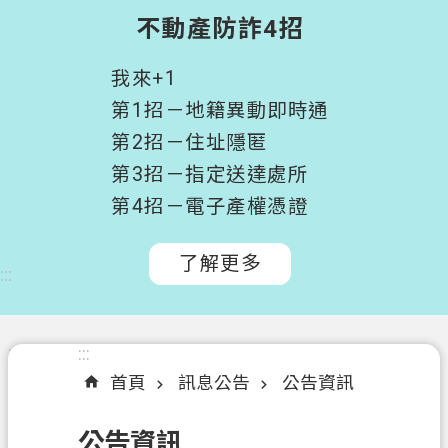
階
不動產防詐4招
搜
尋
我來+1
桃
第1招－地籍異動即時通
園
第2招－住址隱匿
市
第3招－指定送達處所
政
府
第4招－電子產權憑證
所
屬
了解更多
:::
機
關
認
:::
:::
識
首頁
訊息公告
公告資訊
我
們
公告資訊