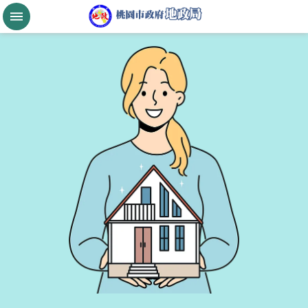
跳到主要內容區塊
桃
園
市
政
府
航
空
城
公
告
現
值
進