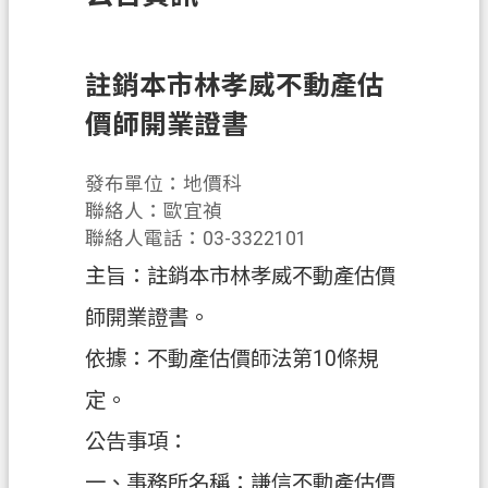
訊
息
公
註銷本市林孝威不動產估
告
價師開業證書
業
務
發布單位：地價科
資
聯絡人：歐宜禎
訊
聯絡人電話：03-3322101
主旨：註銷本市林孝威不動產估價
土
地
師開業證書。
開
依據：不動產估價師法第10條規
發
定。
便
民
公告事項：
服
一、事務所名稱：謙信不動產估價
務