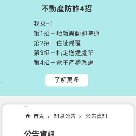
階
不動產防詐4招
搜
尋
我來+1
桃
第1招－地籍異動即時通
園
第2招－住址隱匿
市
第3招－指定送達處所
政
府
第4招－電子產權憑證
所
屬
了解更多
:::
機
關
認
:::
:::
識
首頁
訊息公告
公告資訊
我
們
公告資訊