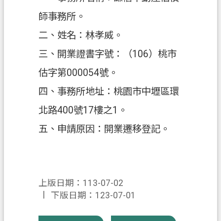
師事務所。
政
府
二、姓名：林孝威。
資
三、開業證書字號：（106）桃市
訊
公
估字第000054號。
開
四、事務所地址：桃園市中壢區環
回
北路400號17樓之1。
首
五、申請原因：開業遷移登記。
頁
網
站
導
上版日期：113-07-02
覽
下版日期：123-07-01
市
政