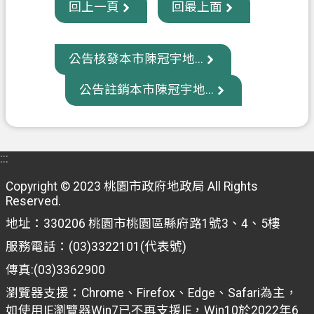
回上一頁
回最上面
信
箱
公告核發本市陳冠宇地...
常
見
公告註銷本市陳冠宇地...
問
題
E
n
:::
g
l
Copyright © 2023 桃園市政府地政局 All Rights
i
Reserved.
s
地址：330206 桃園市桃園區縣府路1號3、4、5樓
h
服務電話：(03)3322101(代表號)
桃
傳真:(03)3362900
園
市
瀏覽器支援：Chrome、Firefox、Edge、Safari為主，
政
如使用IE瀏覽器Win7已不再支援IE，Win10於2022年6