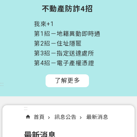
階
不動產防詐4招
搜
尋
我來+1
桃
第1招－地籍異動即時通
園
第2招－住址隱匿
市
第3招－指定送達處所
政
府
第4招－電子產權憑證
所
屬
了解更多
:::
機
關
認
:::
:::
識
首頁
訊息公告
最新消息
我
們
最新消息