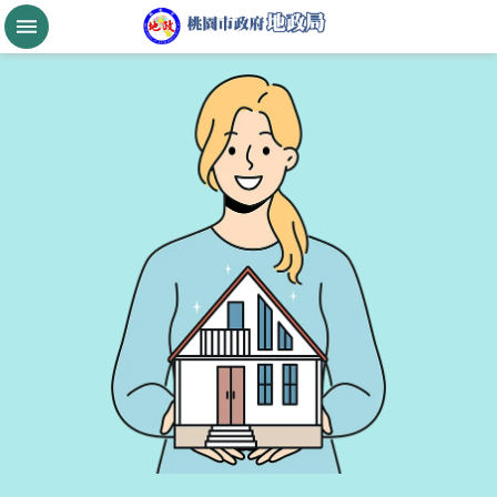
跳到主要內容區塊
桃
園
市
政
府
航
空
城
公
告
現
值
進