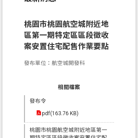
訊
息
公
桃園市桃園航空城附近地
告
區第一期特定區區段徵收
業
案安置住宅配售作業要點
務
資
發布單位：航空城開發科
訊
土
地
相關檔案
開
發布令
發
pdf(163.76 KB)
便
民
服
桃園市桃園航空城附近地區第一
務
期特定區區段徵收案安置住宅配