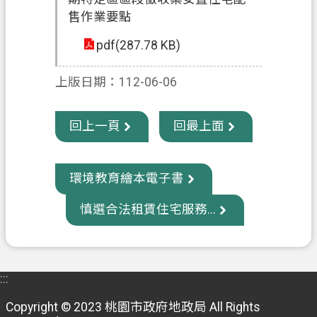
售作業要點
政
pdf(287.78 KB)
府
資
訊
上版日期：112-06-06
公
開
回上一頁
回最上面
回
首
環境教育繪本電子書
頁
慎選合法租賃住宅服務...
網
站
導
覽
:::
市
Copyright © 2023 桃園市政府地政局 All Rights
政