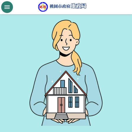
跳到主要內容區塊
桃
園
市
政
府
航
空
城
公
告
現
值
進