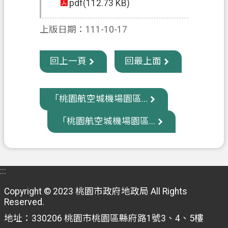
pdf(112.73 KB)
政
上版日期：111-10-17
府
資
訊
回上一頁
回最上面
公
開
「桃園航空城機場園區...
回
首
「桃園航空城機場園區...
頁
網
站
:::
導
Copyright © 2023 桃園市政府地政局 All Rights
覽
Reserved.
市
地址：330206 桃園市桃園區縣府路1號3、4、5樓
政