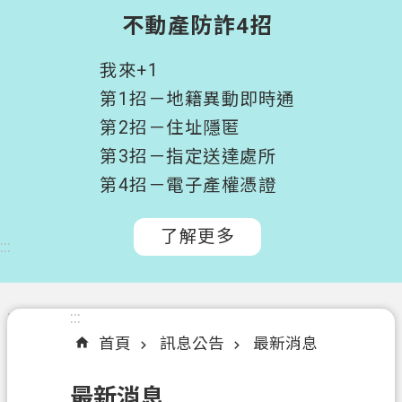
階
不動產防詐4招
搜
尋
我來+1
桃
第1招－地籍異動即時通
園
第2招－住址隱匿
市
第3招－指定送達處所
政
府
第4招－電子產權憑證
所
屬
了解更多
:::
機
關
認
:::
:::
識
首頁
訊息公告
最新消息
我
們
最新消息