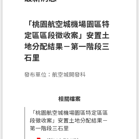
訊
息
公
「桃園航空城機場園區特
告
定區區段徵收案」安置土
業
地分配結果－第一階段三
務
石里
資
訊
發布單位：航空城開發科
土
地
開
相關檔案
發
「桃園航空城機場園區特定區區
便
段徵收案」安置土地分配結果－
民
第一階段三石里
服
務