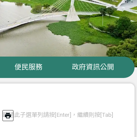
便民服務
政府資訊公開
跳過此子選單列請按[Enter]，繼續則按[Tab]