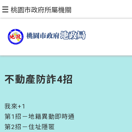
跳到主要內容區塊
桃園市政府所屬機關
不動產防詐4招
我來+1
第1招－地籍異動即時通
第2招－住址隱匿