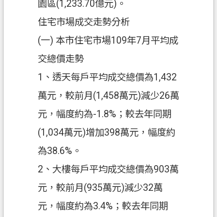
政
園區(1,233.70億元)。
府
住宅市場成交走勢分析
網
站
(一) 本市住宅市場109年7月平均成
資
交總價走勢
料
開
1、透天每戶平均成交總價為1,432
放
萬元，較前月(1,458萬元)減少26萬
宣
告
元，幅度約為-1.8%；較去年同期
資
(1,034萬元)增加398萬元，幅度約
訊
為38.6%。
安
全
2、大樓每戶平均成交總價為903萬
政
元，較前月(935萬元)減少32萬
策
元，幅度約為3.4%；較去年同期