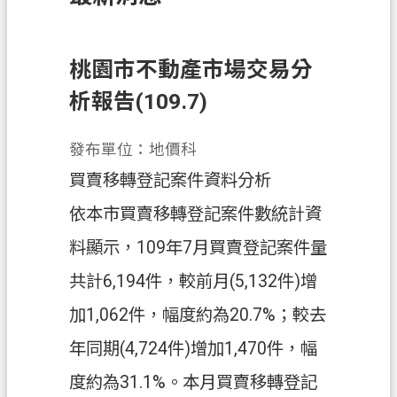
訊
息
公
桃園市不動產市場交易分
告
析報告(109.7)
業
務
發布單位：地價科
資
買賣移轉登記案件資料分析
訊
依本市買賣移轉登記案件數統計資
土
料顯示，109年7月買賣登記案件量
地
開
共計6,194件，較前月(5,132件)增
發
加1,062件，幅度約為20.7%；較去
便
年同期(4,724件)增加1,470件，幅
民
服
度約為31.1%。本月買賣移轉登記
務