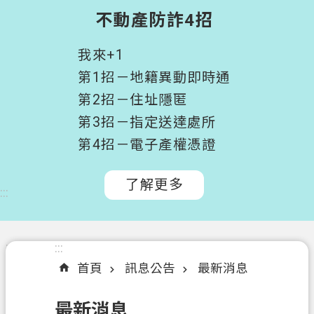
階
不動產防詐4招
搜
尋
我來+1
桃
第1招－地籍異動即時通
園
第2招－住址隱匿
市
第3招－指定送達處所
政
府
第4招－電子產權憑證
所
屬
了解更多
:::
機
關
認
:::
:::
識
首頁
訊息公告
最新消息
我
們
最新消息