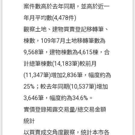
案件數高於去年同期，並高於近一
政
年月平均數(4,478件)
府
資
觀察土地、建物買賣登記移轉筆、
訊
棟數，109年7月土地移轉筆數為
公
開
9,568筆，建物棟數為4,615棟，合
計總筆棟數(14,183筆)較前月
回
首
(11,347筆)增加2,836筆，幅度約為
頁
25%；較去年同期(10,537筆)增加
網
3,646筆，幅度約為34.6%。
站
導
實價登錄揭露交易量/總交易金額
覽
統計
市
以買賣成交角度觀察，統計本市各
政