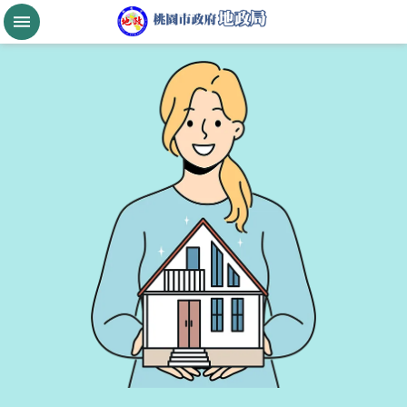
跳到主要內容區塊
桃
園
市
政
府
航
空
城
公
告
現
值
進