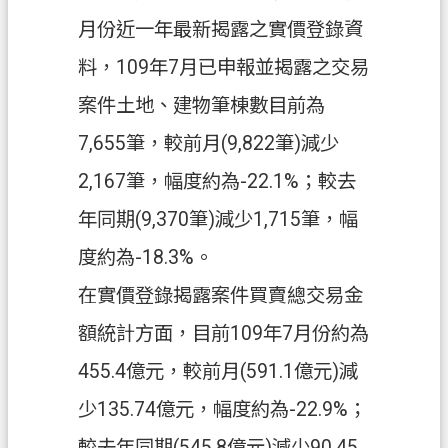
信
月份近一年最新揭露之實價登錄資
箱
料，109年7月已申報並揭露之交易
常
案件土地、建物筆棟數目前為
見
問
7,655筆，較前月(9,822筆)減少
題
2,167筆，幅度約為-22.1%；較去
E
年同期(9,370筆)減少1,715筆，幅
n
g
度約為-18.3%。
l
i
在實價登錄揭露案件買賣總交易金
s
h
額統計方面，目前109年7月份約為
桃
455.4億元，較前月(591.1億元)減
園
少135.74億元，幅度約為-22.9%；
市
政
較去年同期(545.8億元)減少90.45