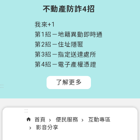
階
不動產防詐4招
搜
尋
我來+1
桃
第1招－地籍異動即時通
園
第2招－住址隱匿
市
第3招－指定送達處所
政
府
第4招－電子產權憑證
所
屬
了解更多
:::
機
關
認
:::
:::
識
首頁
便民服務
互動專區
我
影音分享
們