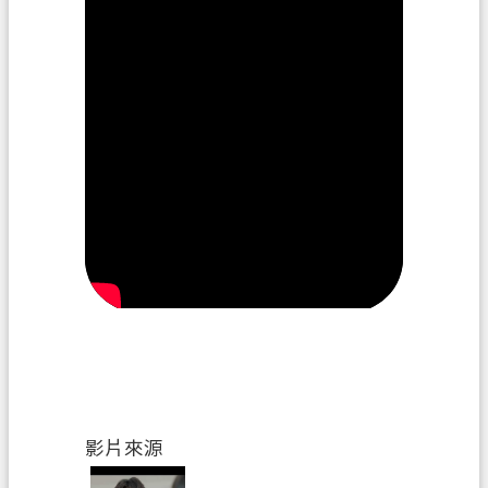
政
府
資
訊
公
開
回
首
頁
網
站
導
覽
影片來源
市
政