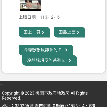
信
箱
上版日期：113-12-16
常
見
回上一頁
回最上面
問
題
E
冷靜想想反詐系列 E...
n
g
冷靜想想反詐系列 E...
l
i
s
h
:::
桃
園
Copyright © 2023 桃園市政府地政局 All Rights
Reserved.
市
政
地址：330206 桃園市桃園區縣府路1號3、4、5樓