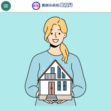
跳到主要內容區塊
桃
園
市
政
府
航
空
城
公
告
現
值
進