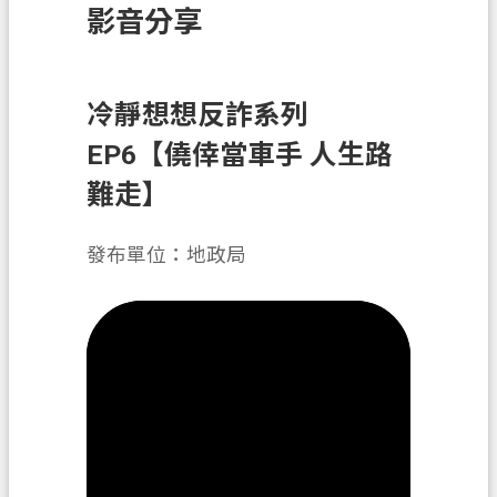
影音分享
訊
息
公
告
冷靜想想反詐系列
EP6【僥倖當車手 人生路
業
務
難走】
資
訊
發布單位：地政局
土
地
開
發
便
民
服
務