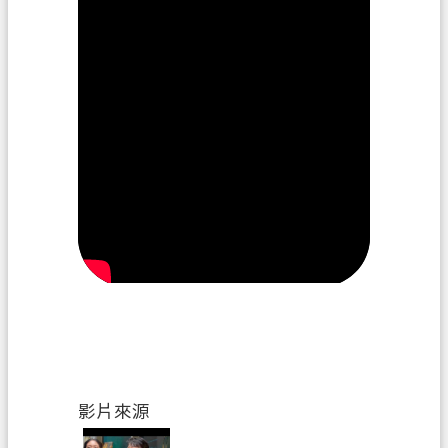
政
府
資
訊
公
開
回
首
頁
網
站
導
覽
影片來源
市
政