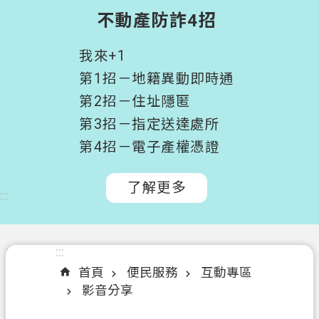
階
不動產防詐4招
搜
尋
我來+1
桃
第1招－地籍異動即時通
園
第2招－住址隱匿
市
第3招－指定送達處所
政
府
第4招－電子產權憑證
所
屬
了解更多
:::
機
關
認
:::
:::
識
首頁
便民服務
互動專區
我
影音分享
們