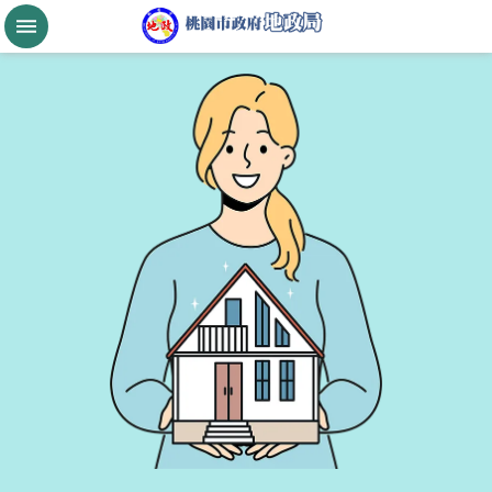
跳到主要內容區塊
桃
園
市
政
府
航
空
城
公
告
現
值
進