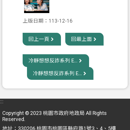
信
箱
上版日期：113-12-16
常
見
回上一頁
回最上面
問
題
E
冷靜想想反詐系列 E...
n
g
冷靜想想反詐系列 E...
l
i
s
h
:::
桃
園
Copyright © 2023 桃園市政府地政局 All Rights
Reserved.
市
政
地址：330206 桃園市桃園區縣府路1號3、4、5樓