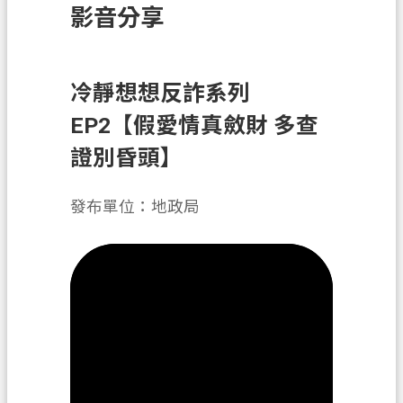
影音分享
訊
息
公
告
冷靜想想反詐系列
EP2【假愛情真斂財 多查
業
務
證別昏頭】
資
訊
發布單位：地政局
土
地
開
發
便
民
服
務