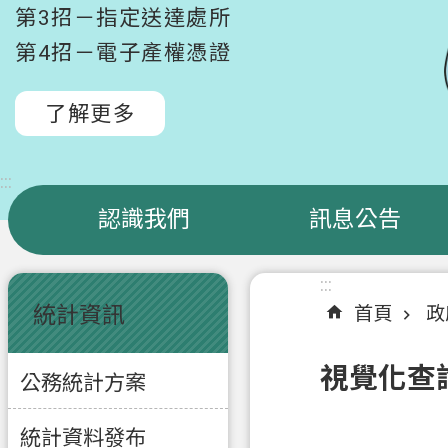
第3招－指定送達處所
第4招－電子產權憑證
了解更多
:::
認識我們
訊息公告
:::
:::
統計資訊
首頁
政
視覺化查
公務統計方案
統計資料發布