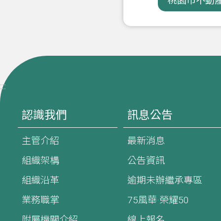
桃園市不動產
:::
認識我們
訊息公告
主管介紹
最新消息
組織架構
公告資訊
組織沿革
逾期未辦繼承專區
業務職掌
75風華·榮耀50
附屬機關介紹
線上報名