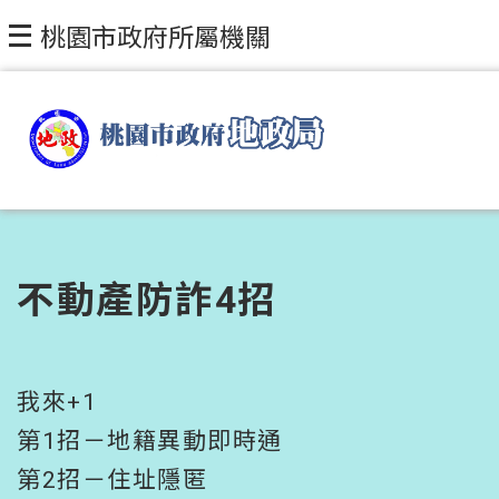
跳到主要內容區塊
桃園市政府所屬機關
不動產防詐4招
我來+1
第1招－地籍異動即時通
第2招－住址隱匿