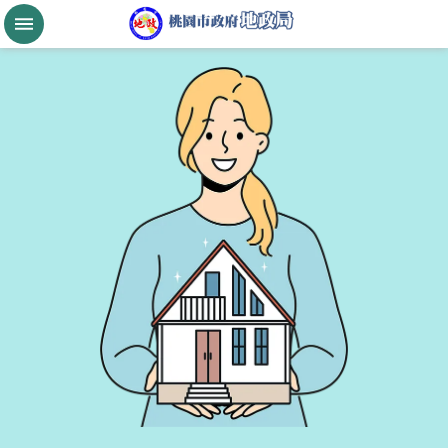
跳到主要內容區塊
桃
園
市
政
府
航
空
城
公
告
現
值
進