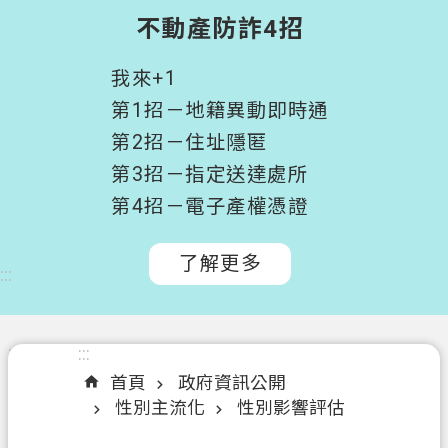
階
不動產防詐4招
搜
尋
我來+1
桃
第1招－地籍異動即時通
園
第2招－住址隱匿
市
第3招－指定送達處所
政
府
第4招－電子產權憑證
所
屬
了解更多
:::
機
關
認
:::
:::
識
首頁
政府資訊公開
我
性別主流化
性別影響評估
們