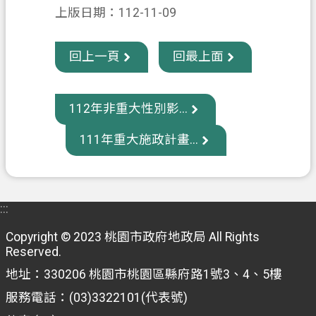
上版日期：112-11-09
政
府
回上一頁
回最上面
資
訊
公
112年非重大性別影...
開
111年重大施政計畫...
回
首
頁
:::
網
站
Copyright © 2023 桃園市政府地政局 All Rights
導
Reserved.
覽
地址：330206 桃園市桃園區縣府路1號3、4、5樓
服務電話：(03)3322101(代表號)
市
政