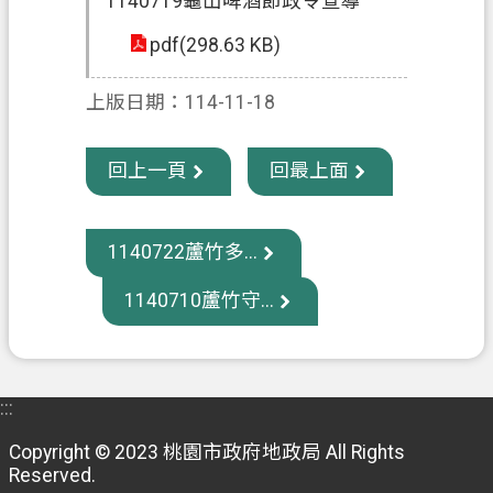
1140719龜山啤酒節政令宣導
政
pdf(298.63 KB)
府
資
上版日期：114-11-18
訊
公
回上一頁
回最上面
開
回
1140722蘆竹多...
首
頁
1140710蘆竹守...
網
站
導
:::
覽
Copyright © 2023 桃園市政府地政局 All Rights
市
Reserved.
政