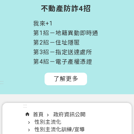
階
不動產防詐4招
搜
尋
我來+1
桃
第1招－地籍異動即時通
園
第2招－住址隱匿
市
第3招－指定送達處所
政
府
第4招－電子產權憑證
所
屬
了解更多
:::
機
關
認
:::
:::
識
首頁
政府資訊公開
我
性別主流化
們
性別主流化訓練/宣導