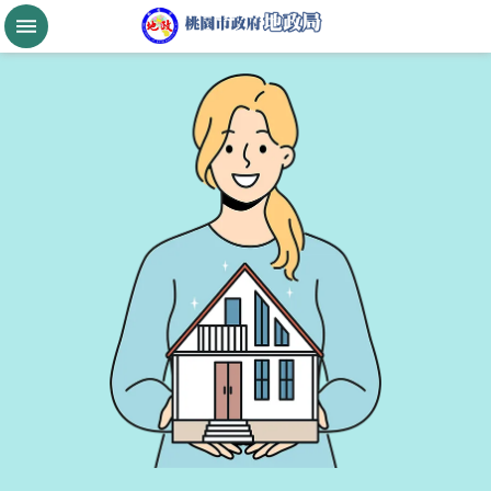
跳到主要內容區塊
桃
園
市
政
府
航
空
城
公
告
現
值
進