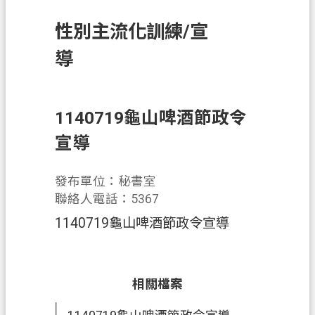
訊
性別主流化訓練/宣
息
公
導
告
業
務
1140719龜山啤酒節政令
資
宣導
訊
土
發布單位：秘書室
地
聯絡人電話：5367
開
1140719龜山啤酒節政令宣導
發
便
民
相關檔案
服
務