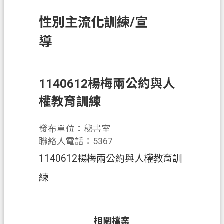
訊
性別主流化訓練/宣
息
公
導
告
業
務
1140612楊梅兩公約與人
資
權教育訓練
訊
土
發布單位：秘書室
地
聯絡人電話：5367
開
1140612楊梅兩公約與人權教育訓
發
練
便
民
服
相關檔案
務