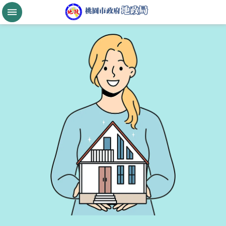
跳到主要內容區塊
桃
園
市
政
府
航
空
城
公
告
現
值
進