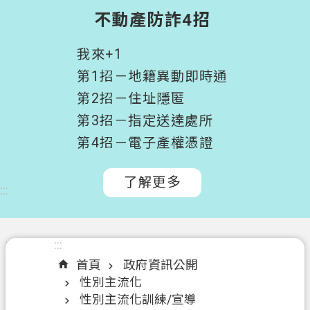
階
不動產防詐4招
搜
尋
我來+1
桃
第1招－地籍異動即時通
園
第2招－住址隱匿
市
第3招－指定送達處所
政
府
第4招－電子產權憑證
所
屬
了解更多
:::
機
關
認
:::
:::
識
首頁
政府資訊公開
我
性別主流化
們
性別主流化訓練/宣導