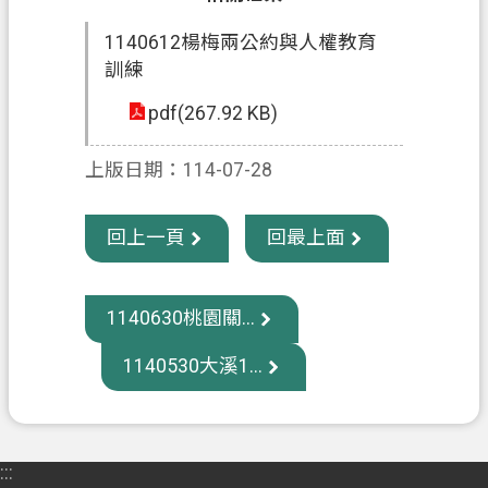
1140612楊梅兩公約與人權教育
政
訓練
府
資
pdf(267.92 KB)
訊
公
上版日期：114-07-28
開
回
回上一頁
回最上面
首
頁
1140630桃園關...
網
站
1140530大溪1...
導
覽
市
:::
政