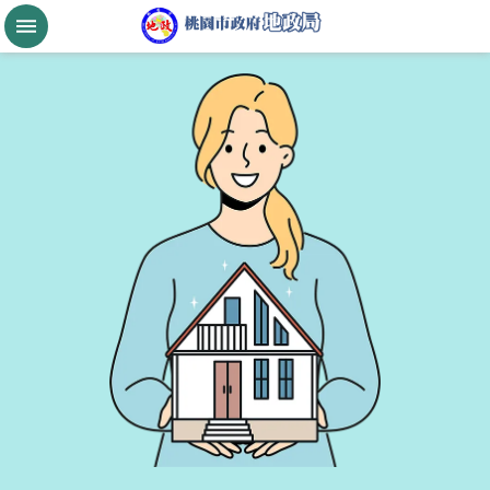
跳到主要內容區塊
桃
園
市
政
府
航
空
城
公
告
現
值
進