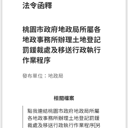
法令函釋
訊
息
公
告
桃園市政府地政局所屬各
地政事務所辦理土地登記
業
務
罰鍰裁處及移送行政執行
資
作業程序
訊
土
發布單位：地政局
地
開
發
相關檔案
便
點我連結桃園市政府地政局所屬
民
各地政事務所辦理土地登記罰鍰
服
裁處及移送行政執行作業程序[另
務