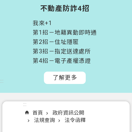
階
不動產防詐4招
搜
尋
我來+1
桃
第1招－地籍異動即時通
園
第2招－住址隱匿
市
第3招－指定送達處所
政
府
第4招－電子產權憑證
所
屬
了解更多
:::
機
關
認
:::
:::
識
首頁
政府資訊公開
我
法規查詢
法令函釋
們