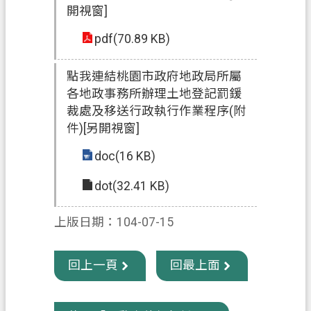
開視窗]
政
pdf(70.89 KB)
府
資
點我連結桃園市政府地政局所屬
訊
各地政事務所辦理土地登記罰鍰
公
裁處及移送行政執行作業程序(附
開
件)[另開視窗]
回
doc(16 KB)
首
頁
dot(32.41 KB)
網
上版日期：104-07-15
站
導
覽
回上一頁
回最上面
市
政