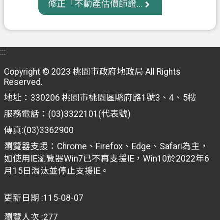
修正「不動產估價師證...
信
箱
常
:::
見
問
Copyright © 2023 桃園市政府地政局 All Rights
題
Reserved.
地址：330206 桃園市桃園區縣府路1號3、4、5樓
E
n
服務電話：(03)3322101(代表號)
g
l
傳真:(03)3362900
i
瀏覽器支援：Chrome、Firefox、Edge、Safari為主，
s
如使用IE瀏覽器Win7已不再支援IE，Win10於2022年6
h
月15日淘汰並停止支援IE。
桃
園
更新日期
115-08-07
市
政
瀏覽人次
277