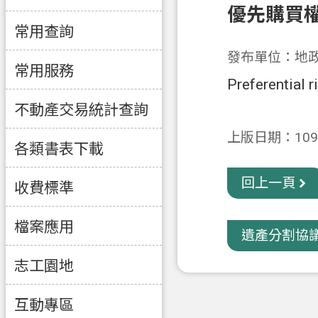
優先購買
常用查詢
發布單位：地
常用服務
Preferential r
不動產交易統計查詢
上版日期：109-
各類書表下載
回上一頁
收費標準
檔案應用
遺產分割協
志工園地
互動專區