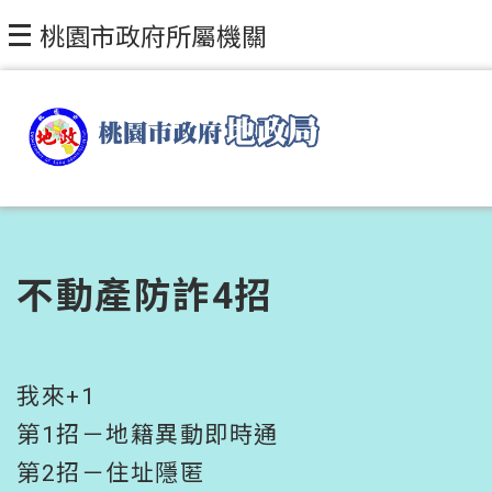
跳到主要內容區塊
桃園市政府所屬機關
不動產防詐4招
我來+1
第1招－地籍異動即時通
第2招－住址隱匿