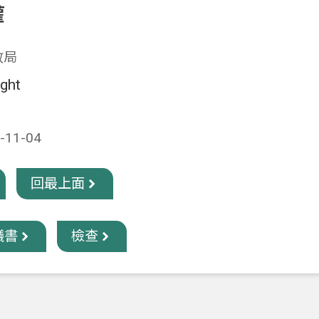
權
政局
ight
11-04
回最上面
議書
檢查