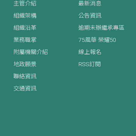
主管介紹
最新消息
組織架構
公告資訊
組織沿革
逾期未辦繼承專區
業務職掌
75風華·榮耀50
附屬機關介紹
線上報名
地政願景
RSS訂閱
聯絡資訊
交通資訊