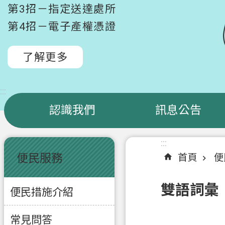
第3招－指定送達處所
第4招－電子產權憑證
了解更多
:::
認識我們
訊息公告
:::
:::
便民服務
首頁
便
雙語詞彙
便民措施介紹
常見問答