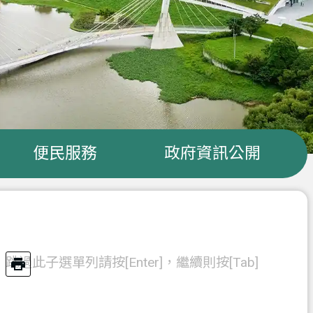
便民服務
政府資訊公開
跳過此子選單列請按[Enter]，繼續則按[Tab]