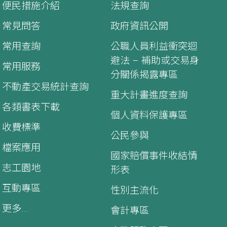
便民措施介紹
法規查詢
常見問答
政府資訊公開
常用查詢
公職人員利益衝突迴
避法 – 補助或交易身
常用服務
分關係揭露專區
不動產交易統計查詢
重大計畫進度查詢
各類書表下載
個人資料保護專區
收費標準
公民參與
檔案應用
國家賠償事件收結情
志工園地
形表
互動專區
性別主流化
更多...
會計專區