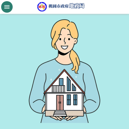
跳到主要內容區塊
桃
園
市
政
府
航
空
城
公
告
現
值
進