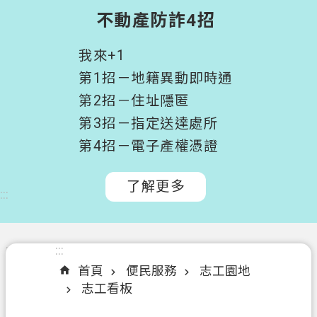
階
不動產防詐4招
搜
尋
我來+1
桃
第1招－地籍異動即時通
園
第2招－住址隱匿
市
第3招－指定送達處所
政
府
第4招－電子產權憑證
所
屬
了解更多
:::
機
關
認
:::
:::
識
首頁
便民服務
志工園地
我
志工看板
們