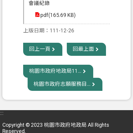
會議紀錄
政
pdf(165.69 KB)
府
資
上版日期：111-12-26
訊
公
開
回上一頁
回最上面
回
首
桃園市政府地政局11...
頁
桃園市政府志願服務目...
網
站
導
覽
:::
Copyright © 2023 桃園市政府地政局 All Rights
市
Reserved.
政