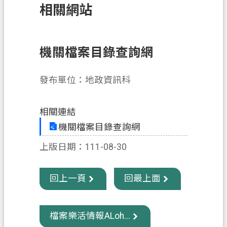
相關網站
訊
息
公
告
機關檔案目錄查詢網
業
發布單位：地政資訊科
務
資
訊
相關連結
機關檔案目錄查詢網
土
地
上版日期：111-08-30
開
發
回上一頁
回最上面
便
民
服
檔案樂活情報ALoh...
務