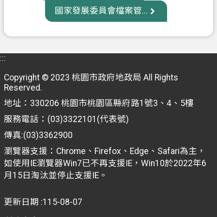
國家發展委員會檔案管...
政
府
資
訊
:::
公
Copyright © 2023 桃園市政府地政局 All Rights
開
Reserved.
地址：330206 桃園市桃園區縣府路1號3、4、5樓
回
首
服務電話：(03)3322101(代表號)
頁
傳真:(03)3362900
網
瀏覽器支援：Chrome、Firefox、Edge、Safari為主，
站
如使用IE瀏覽器Win7已不再支援IE，Win10於2022年6
導
月15日淘汰並停止支援IE。
覽
更新日期
115-08-07
市
政