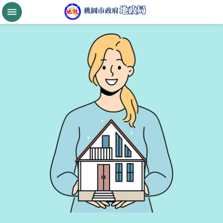
跳到主要內容區塊
桃
園
市
政
府
航
空
城
公
告
現
值
進