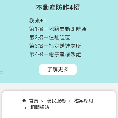
階
不動產防詐4招
搜
尋
我來+1
桃
第1招－地籍異動即時通
園
第2招－住址隱匿
市
第3招－指定送達處所
政
府
第4招－電子產權憑證
所
屬
了解更多
:::
機
關
認
:::
:::
識
首頁
便民服務
檔案應用
我
相關網站
們