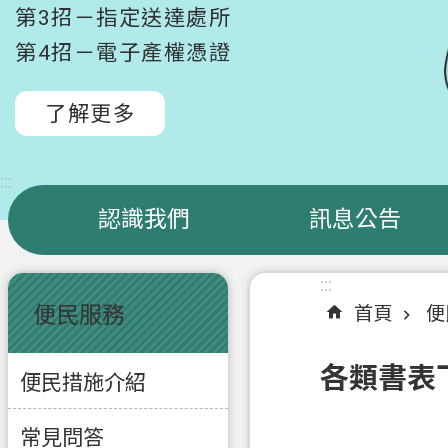
第3招－指定送達處所
第4招－電子產權憑證
了解更多
:::
認識我們
訊息公告
:::
:::
便民服務
首頁
便
各類書表
便民措施介紹
常見問答