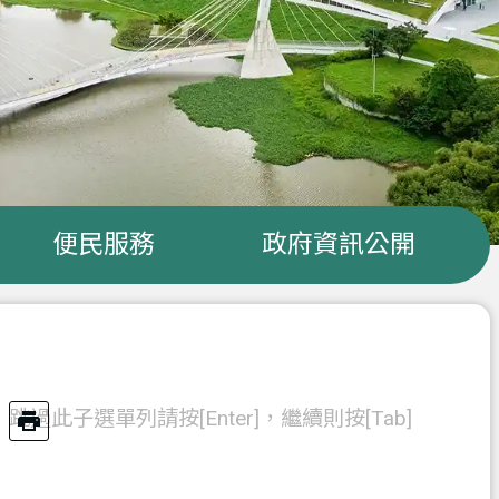
便民服務
政府資訊公開
跳過此子選單列請按[Enter]，繼續則按[Tab]