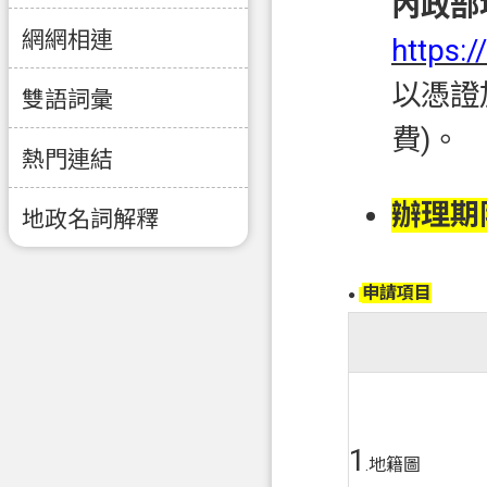
內政部
網網相連
https:
以憑證
雙語詞彙
費)。
熱門連結
辦理期
地政名詞解釋
申請項目
●
1
.地籍圖