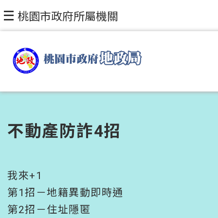
跳到主要內容區塊
桃園市政府所屬機關
不動產防詐4招
我來+1
第1招－地籍異動即時通
第2招－住址隱匿