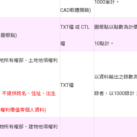
1000筆計。
CAD軟體開啟)
TXT檔 或 CTL
圖根點以點數為計價
、圖根點)
檔
10點計。
土地所有權部、土地他項權利
以資料輸出之錄數為
TXT檔
，不提供姓名、住址、出生
錄者，以1000錄
權利價值等個人資料)
建物所有權部、建物他項權利