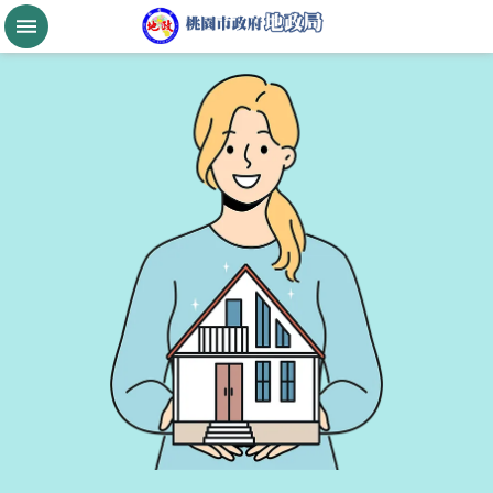
跳到主要內容區塊
桃
園
市
政
府
航
空
城
公
告
現
值
進