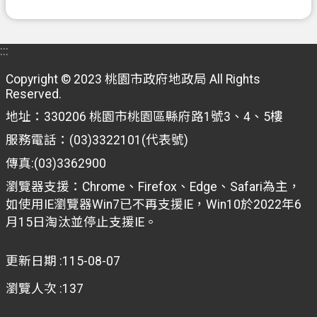
信
箱
:::
常
Copyright © 2023 桃園市政府地政局 All Rights
見
Reserved.
問
地址：330206 桃園市桃園區縣府路1號3、4、5樓
題
服務電話：(03)3322101(代表號)
E
n
傳真:(03)3362900
g
瀏覽器支援：Chrome、Firefox、Edge、Safari為主，
l
i
如使用IE瀏覽器Win7已不再支援IE，Win10於2022年6
s
月15日淘汰並停止支援IE。
h
桃
更新日期
115-08-07
園
瀏覽人次
137
市
政