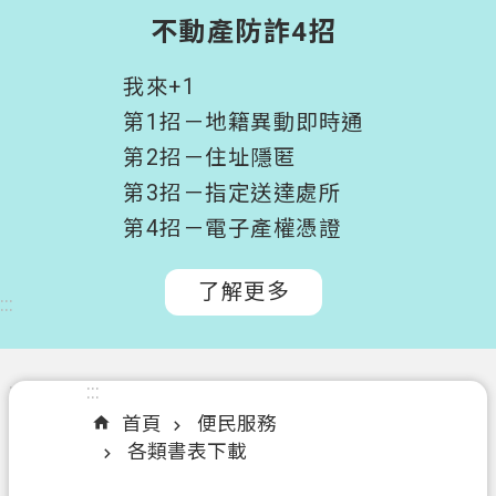
階
不動產防詐4招
搜
尋
我來+1
桃
第1招－地籍異動即時通
園
第2招－住址隱匿
市
第3招－指定送達處所
政
府
第4招－電子產權憑證
所
屬
了解更多
:::
機
關
認
:::
:::
識
首頁
便民服務
我
各類書表下載
們