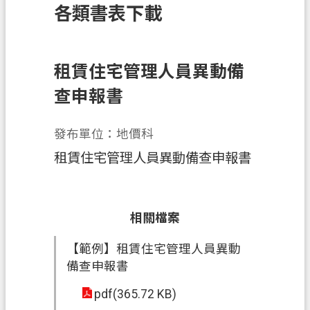
各類書表下載
訊
息
公
告
租賃住宅管理人員異動備
查申報書
業
務
資
發布單位：地價科
訊
租賃住宅管理人員異動備查申報書
土
地
開
相關檔案
發
【範例】租賃住宅管理人員異動
便
備查申報書
民
服
pdf(365.72 KB)
務