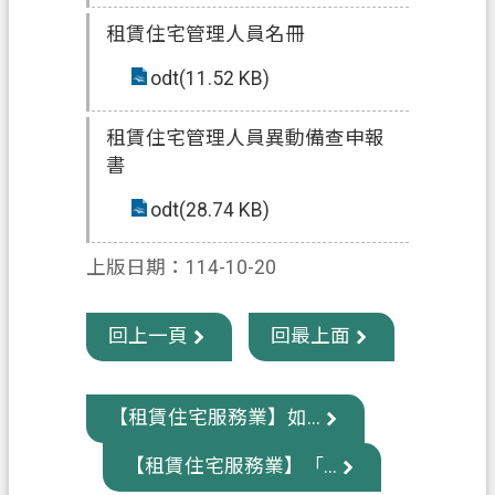
租賃住宅管理人員名冊
政
府
odt(11.52 KB)
資
訊
租賃住宅管理人員異動備查申報
公
書
開
odt(28.74 KB)
回
首
上版日期：114-10-20
頁
回上一頁
回最上面
網
站
導
【租賃住宅服務業】如...
覽
市
【租賃住宅服務業】「...
政