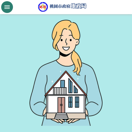
跳到主要內容區塊
桃
園
市
政
府
航
空
城
公
告
現
值
進