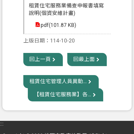
租賃住宅服務業備查申報書填寫
信
說明(個資安維計畫)
箱
pdf(101.87 KB)
常
見
上版日期：114-10-20
問
題
回上一頁
回最上面
E
n
g
l
租賃住宅管理人員異動...
i
s
【租賃住宅服務業】各...
h
桃
園
:::
市
政