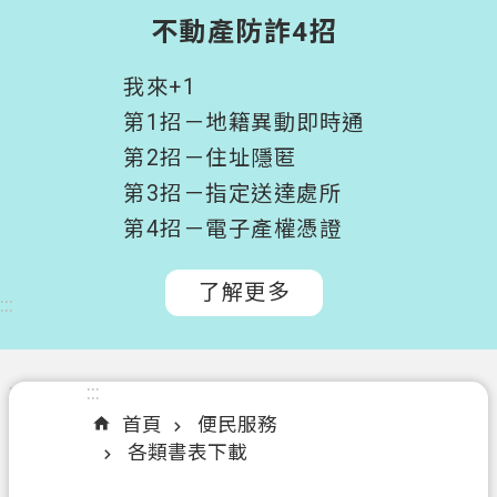
階
不動產防詐4招
搜
尋
我來+1
桃
第1招－地籍異動即時通
園
第2招－住址隱匿
市
第3招－指定送達處所
政
府
第4招－電子產權憑證
所
屬
了解更多
:::
機
關
認
:::
:::
識
首頁
便民服務
我
各類書表下載
們