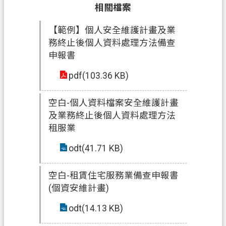
相關檔案
政
【範例】個人安全維護計畫及業
府
務終止後個人資料處理方法備查
資
申報書
訊
公
pdf(103.36 KB)
開
空白-個人資料檔案安全維護計畫
回
及業務終止後個人資料處理方法
首
租服業
頁
odt(41.71 KB)
網
站
空白-租賃住宅服務業備查申報書
導
(個資安維計畫)
覽
odt(14.13 KB)
市
政