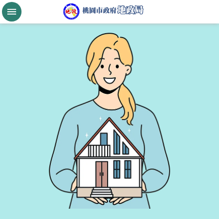
跳到主要內容區塊
桃
園
市
政
府
航
空
城
公
告
現
值
進