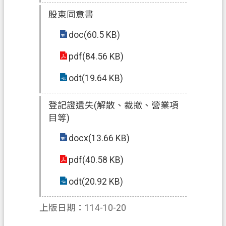
信
股東同意書
箱
doc(60.5 KB)
常
pdf(84.56 KB)
見
問
odt(19.64 KB)
題
E
登記證遺失(解散、裁撤、營業項
n
目等)
g
l
docx(13.66 KB)
i
s
pdf(40.58 KB)
h
odt(20.92 KB)
桃
園
上版日期：114-10-20
市
政