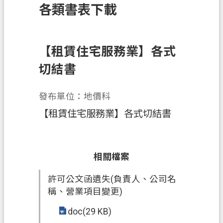
各類書表下載
訊
息
公
告
【租賃住宅服務業】各式
切結書
業
務
資
發布單位：地價科
訊
【租賃住宅服務業】各式切結書
土
地
開
相關檔案
發
許可公文函遺失(負責人、公司名
便
稱、營業項目變更)
民
服
doc(29 KB)
務