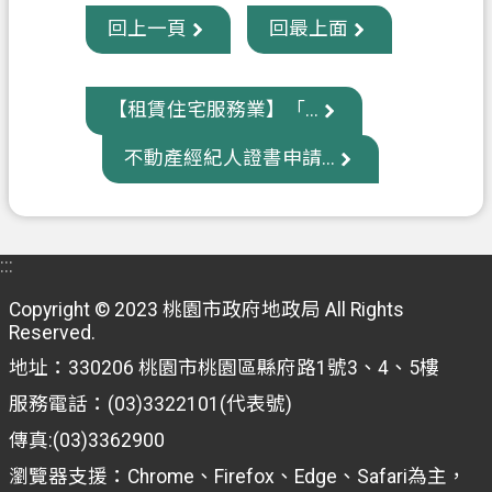
府
回上一頁
回最上面
入
口
網
【租賃住宅服務業】「...
隱
不動產經紀人證書申請...
私
權
政
策
:::
Copyright © 2023 桃園市政府地政局 All Rights
網
Reserved.
站
安
地址：330206 桃園市桃園區縣府路1號3、4、5樓
全
服務電話：(03)3322101(代表號)
政
傳真:(03)3362900
策
瀏覽器支援：Chrome、Firefox、Edge、Safari為主，