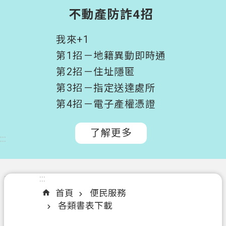
階
不動產防詐4招
搜
尋
我來+1
桃
第1招－地籍異動即時通
園
第2招－住址隱匿
市
第3招－指定送達處所
政
府
第4招－電子產權憑證
所
屬
了解更多
:::
機
關
認
:::
:::
識
首頁
便民服務
我
各類書表下載
們