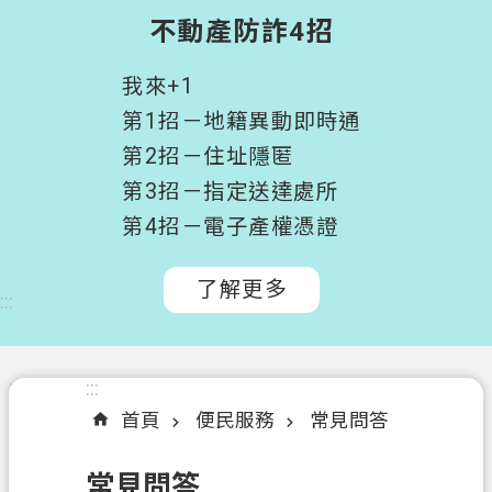
階
不動產防詐4招
搜
尋
我來+1
桃
第1招－地籍異動即時通
園
第2招－住址隱匿
市
第3招－指定送達處所
政
府
第4招－電子產權憑證
所
屬
了解更多
:::
機
關
認
:::
:::
識
首頁
便民服務
常見問答
我
們
常見問答