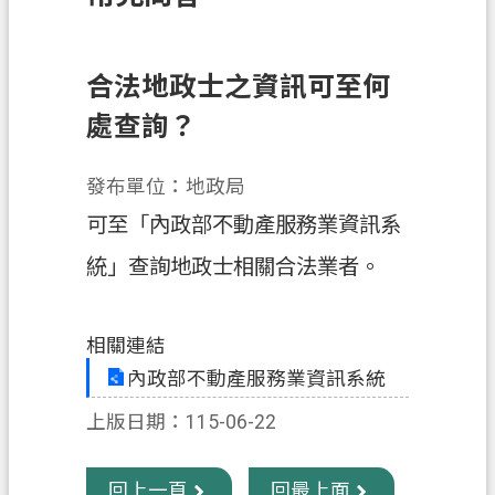
訊
息
公
合法地政士之資訊可至何
告
處查詢？
業
務
發布單位：地政局
資
可至「內政部不動產服務業資訊系
訊
統」查詢地政士相關合法業者。
土
地
開
相關連結
發
內政部不動產服務業資訊系統
便
上版日期：115-06-22
民
服
回上一頁
回最上面
務