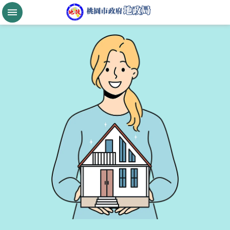
跳到主要內容區塊
桃
園
市
政
府
航
空
城
公
告
現
值
進