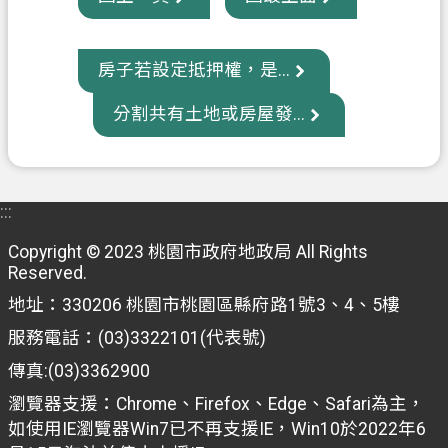
政
府
房子若設定抵押權，是...
資
訊
分割共有土地或房屋發...
公
開
:::
回
首
Copyright © 2023 桃園市政府地政局 All Rights
頁
Reserved.
地址：330206 桃園市桃園區縣府路1號3、4、5樓
網
站
服務電話：(03)3322101(代表號)
導
傳真:(03)3362900
覽
瀏覽器支援：Chrome、Firefox、Edge、Safari為主，
市
如使用IE瀏覽器Win7已不再支援IE，Win10於2022年6
政