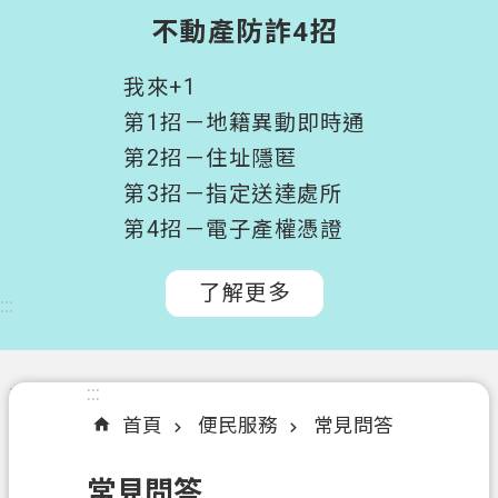
階
不動產防詐4招
搜
尋
我來+1
桃
第1招－地籍異動即時通
園
第2招－住址隱匿
市
第3招－指定送達處所
政
府
第4招－電子產權憑證
所
屬
了解更多
:::
機
關
認
:::
:::
識
首頁
便民服務
常見問答
我
們
常見問答