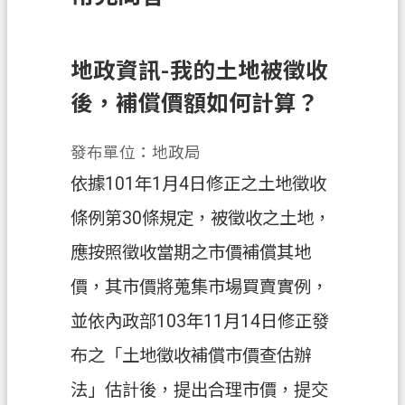
訊
息
公
地政資訊-我的土地被徵收
告
後，補償價額如何計算？
業
務
發布單位：地政局
資
依據101年1月4日修正之土地徵收
訊
條例第30條規定，被徵收之土地，
土
應按照徵收當期之市價補償其地
地
開
價，其市價將蒐集市場買賣實例，
發
並依內政部103年11月14日修正發
便
布之「土地徵收補償市價查估辦
民
服
法」估計後，提出合理市價，提交
務