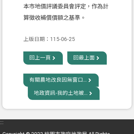
本市地價評議委員會評定，作為計
政
算徵收補償價額之基準。
府
資
訊
上版日期：115-06-25
公
開
回上一頁
回最上面
回
首
頁
有關農地改良因無窗口...
網
地政資訊-我的土地被...
站
導
覽
:::
市
政