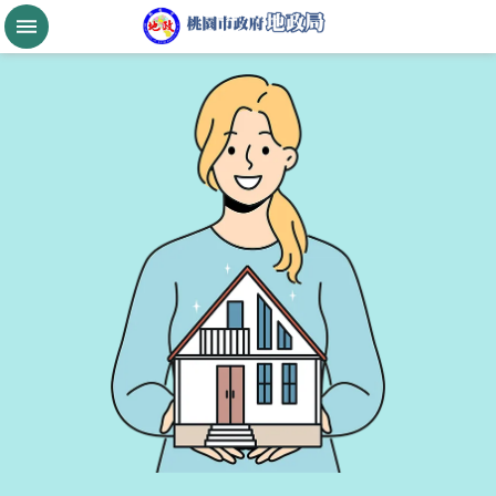
跳到主要內容區塊
桃
園
市
政
府
航
空
城
公
告
現
值
進