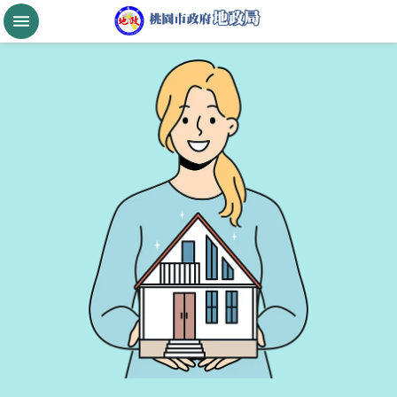
跳到主要內容區塊
桃
園
市
政
府
航
空
城
公
告
現
值
進