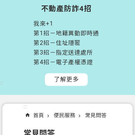
階
不動產防詐4招
搜
尋
我來+1
桃
第1招－地籍異動即時通
園
第2招－住址隱匿
市
第3招－指定送達處所
政
府
第4招－電子產權憑證
所
屬
了解更多
:::
機
關
認
:::
:::
識
首頁
便民服務
常見問答
我
們
常見問答