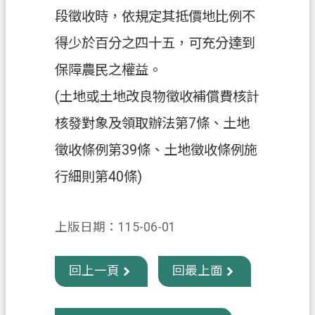
段徵收時，依規定其抵價地比例不
信
箱
得少於百分之四十五，可充分達到
常
保障農民之權益。
見
(土地或土地改良物徵收補償費核計
問
題
核發對象及領取辦法第7條、土地
E
徵收條例第39條、土地徵收條例施
n
g
行細則第40條)
l
i
s
上版日期：115-06-01
h
桃
回上一頁
回最上面
園
市
政