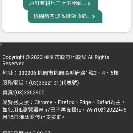
原訂有耕地三七五租約...
府
入
桃園航空城區段徵收範...
口
網
隱
:::
私
權
Copyright © 2023 桃園市政府地政局 All Rights
Reserved.
政
策
地址：330206 桃園市桃園區縣府路1號3、4、5樓
服務電話：(03)3322101(代表號)
網
站
傳真:(03)3362900
安
瀏覽器支援：Chrome、Firefox、Edge、Safari為主，
全
如使用IE瀏覽器Win7已不再支援IE，Win10於2022年6
政
月15日淘汰並停止支援IE。
策