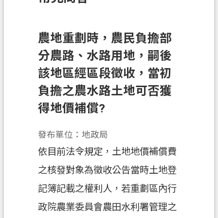
訊
息
公
農地重劃時，農民負擔部
告
分農路、水路用地，嗣後
業
該地區經區段徵收，當初
務
負擔之農水路土地可否獲
資
訊
得地價補償?
土
發布單位：地政局
地
開
依目前法令規定，土地地價補償費
發
之核發對象為徵收公告當時土地登
便
記簿記載之權利人，若重劃區內行
民
服
政院農業委員會農田水利署管理之
務