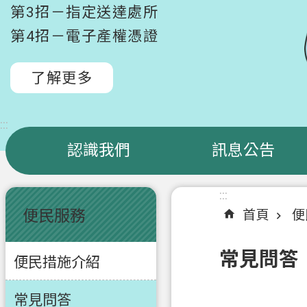
第3招－指定送達處所
第4招－電子產權憑證
了解更多
:::
認識我們
訊息公告
:::
:::
便民服務
首頁
便
常見問答
便民措施介紹
常見問答