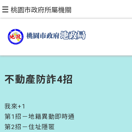
跳到主要內容區塊
桃園市政府所屬機關
不動產防詐4招
我來+1
第1招－地籍異動即時通
第2招－住址隱匿