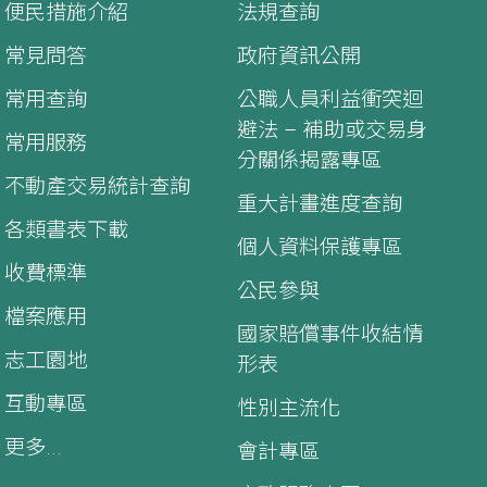
便民措施介紹
法規查詢
常見問答
政府資訊公開
常用查詢
公職人員利益衝突迴
避法 – 補助或交易身
常用服務
分關係揭露專區
不動產交易統計查詢
重大計畫進度查詢
各類書表下載
個人資料保護專區
收費標準
公民參與
檔案應用
國家賠償事件收結情
志工園地
形表
互動專區
性別主流化
更多...
會計專區