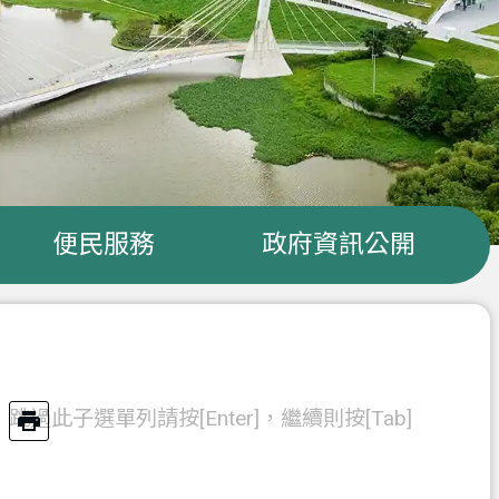
便民服務
政府資訊公開
跳過此子選單列請按[Enter]，繼續則按[Tab]