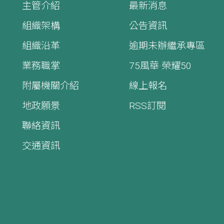
主管介紹
最新消息
組織架構
公告資訊
組織沿革
逾期未辦繼承專區
業務職掌
75風華·榮耀50
附屬機關介紹
線上報名
地政願景
RSS訂閱
聯絡資訊
交通資訊