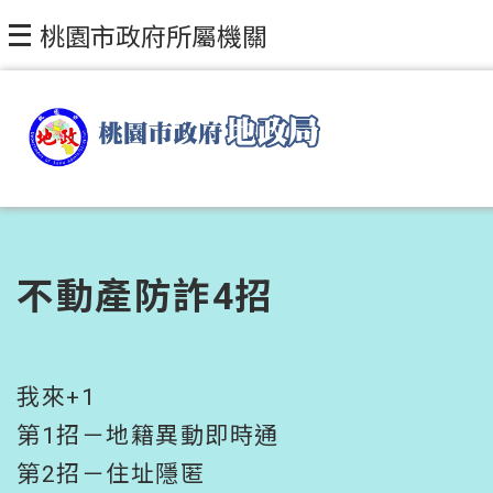
跳到主要內容區塊
桃園市政府所屬機關
不動產防詐4招
我來+1
第1招－地籍異動即時通
第2招－住址隱匿