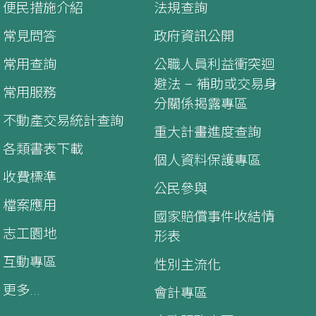
便民措施介紹
法規查詢
常見問答
政府資訊公開
常用查詢
公職人員利益衝突迴
避法 – 補助或交易身
常用服務
分關係揭露專區
不動產交易統計查詢
重大計畫進度查詢
各類書表下載
個人資料保護專區
收費標準
公民參與
檔案應用
國家賠償事件收結情
志工園地
形表
互動專區
性別主流化
更多...
會計專區