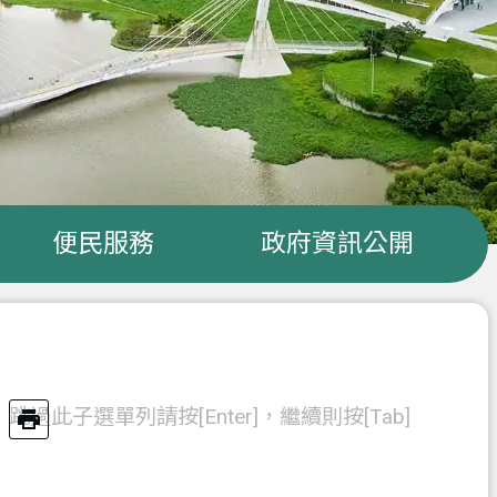
便民服務
政府資訊公開
跳過此子選單列請按[Enter]，繼續則按[Tab]