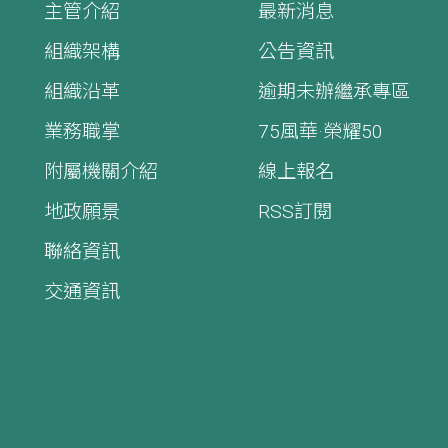
主管介紹
最新消息
組織架構
公告資訊
組織沿革
逾期未辦繼承專區
業務職掌
75風華·榮耀50
附屬機關介紹
線上報名
地政願景
RSS訂閱
聯絡資訊
交通資訊