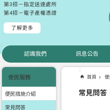
第3招－指定送達處所
第4招－電子產權憑證
了解更多
:::
認識我們
訊息公告
:::
:::
便民服務
首頁
便
常見問答
便民措施介紹
常見問答