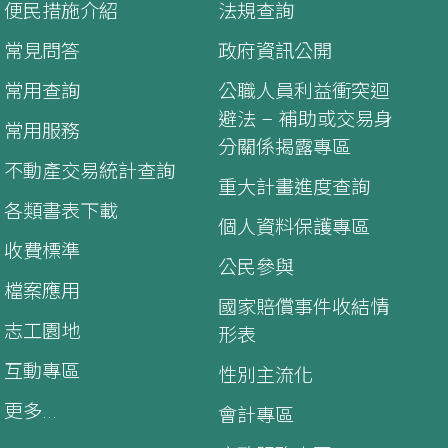
便民措施介紹
法規查詢
常見問答
政府資訊公開
常用查詢
公職人員利益衝突迴
避法 – 補助或交易身
常用服務
分關係揭露專區
不動產交易統計查詢
重大計畫進度查詢
各類書表下載
個人資料保護專區
收費標準
公民參與
檔案應用
國家賠償事件收結情
志工園地
形表
互動專區
性別主流化
更多...
會計專區