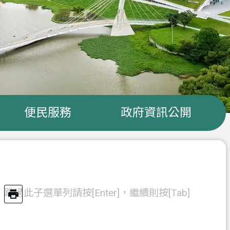
便民服務
政府資訊公開
跳過此子選單列請按[Enter]，繼續則按[Tab]