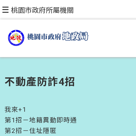
跳到主要內容區塊
桃園市政府所屬機關
不動產防詐4招
我來+1
第1招－地籍異動即時通
第2招－住址隱匿