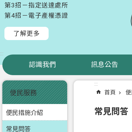
第3招－指定送達處所
第4招－電子產權憑證
了解更多
:::
認識我們
訊息公告
:::
:::
便民服務
首頁
便
常見問答
便民措施介紹
常見問答