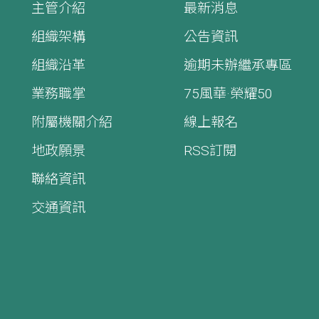
主管介紹
最新消息
組織架構
公告資訊
組織沿革
逾期未辦繼承專區
業務職掌
75風華·榮耀50
附屬機關介紹
線上報名
地政願景
RSS訂閱
聯絡資訊
交通資訊