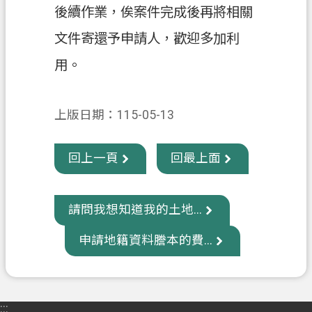
後續作業，俟案件完成後再將相關
政
文件寄還予申請人，歡迎多加利
府
資
用。
訊
公
開
上版日期：115-05-13
回
回上一頁
回最上面
首
頁
請問我想知道我的土地...
網
站
申請地籍資料謄本的費...
導
覽
市
:::
政