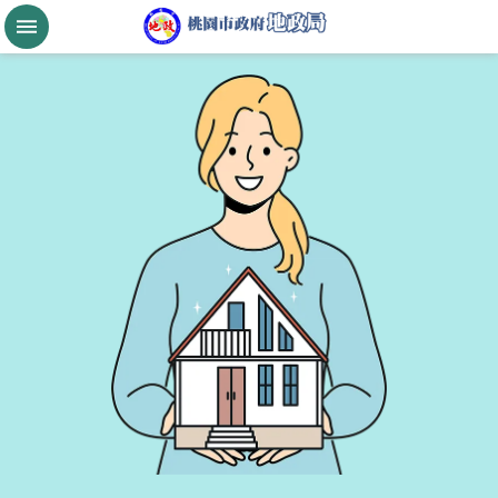
跳到主要內容區塊
桃
園
市
政
府
航
空
城
公
告
現
值
進