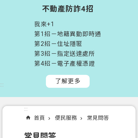
階
不動產防詐4招
搜
尋
我來+1
桃
第1招－地籍異動即時通
園
第2招－住址隱匿
市
第3招－指定送達處所
政
府
第4招－電子產權憑證
所
屬
了解更多
:::
機
關
認
:::
:::
識
首頁
便民服務
常見問答
我
們
常見問答