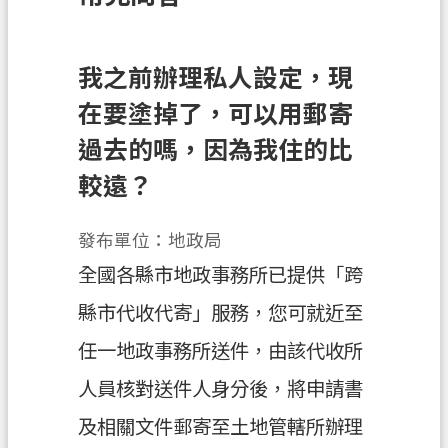
訊
息
公
我之前辦理私人設定，現
告
在要塗掉了，可以用郵寄
業
過去的嗎，因為我住的比
務
較遠？
資
訊
發布單位：地政局
土
全國各縣市地政事務所已提供「跨
地
開
縣市代收代寄」服務，您可就近至
發
任一地政事務所送件，由該代收所
便
人員核對送件人身分後，將申請書
民
服
及相關文件郵寄至土地管轄所辦理
務