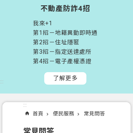
階
不動產防詐4招
搜
尋
我來+1
桃
第1招－地籍異動即時通
園
第2招－住址隱匿
市
第3招－指定送達處所
政
府
第4招－電子產權憑證
所
屬
了解更多
:::
機
關
認
:::
:::
識
首頁
便民服務
常見問答
我
們
常見問答