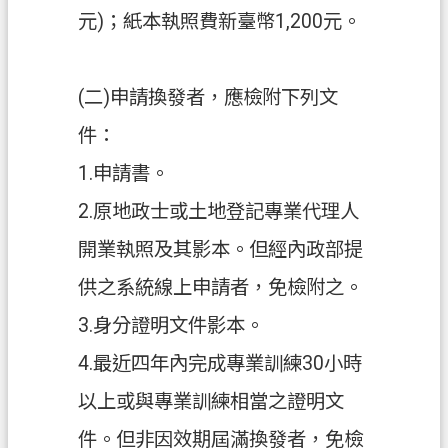
元)；紙本執照費新臺幣1,200元。
政
府
資
(二)申請換發者，應檢附下列文
訊
件：
公
開
1.申請書。
2.原地政士或土地登記專業代理人
回
首
開業執照及其影本。但經內政部提
頁
供之系統線上申請者，免檢附之。
網
3.身分證明文件影本。
站
導
4.最近四年內完成專業訓練30小時
覽
以上或與專業訓練相當之證明文
市
件。但非因效期屆滿換發者，免檢
政