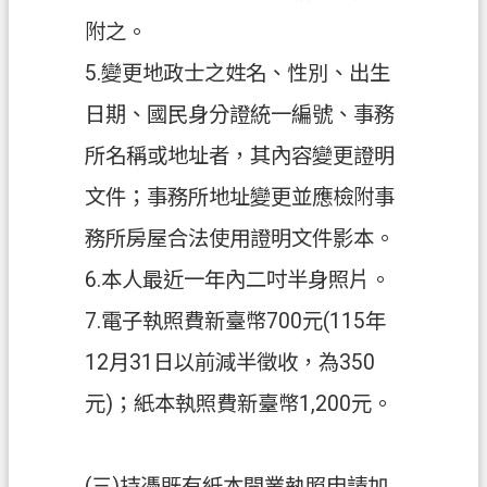
信
附之。
箱
5.變更地政士之姓名、性別、出生
常
日期、國民身分證統一編號、事務
見
問
所名稱或地址者，其內容變更證明
題
文件；事務所地址變更並應檢附事
E
務所房屋合法使用證明文件影本。
n
g
6.本人最近一年內二吋半身照片。
l
i
7.電子執照費新臺幣700元(115年
s
h
12月31日以前減半徵收，為350
桃
元)；紙本執照費新臺幣1,200元。
園
市
政
(三)持憑既有紙本開業執照申請加