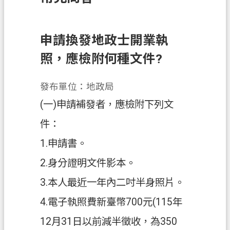
訊
息
公
申請換發地政士開業執
告
照，應檢附何種文件?
業
務
發布單位：地政局
資
(一)申請補發者，應檢附下列文
訊
件：
土
1.申請書。
地
開
2.身分證明文件影本。
發
3.本人最近一年內二吋半身照片。
便
4.電子執照費新臺幣700元(115年
民
服
12月31日以前減半徵收，為350
務