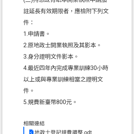
府
註延長有效期限者，應檢附下列文
入
口
件：
網
1.申請書。
隱
2.原地政士開業執照及其影本。
私
3.身分證明文件影本。
權
政
4.最近四年內完成專業訓練30小時
策
以上或與專業訓練相當之證明文
網
件。
站
安
5.規費新臺幣800元。
全
政
策
相關連結
地政士登記規費調整.odt