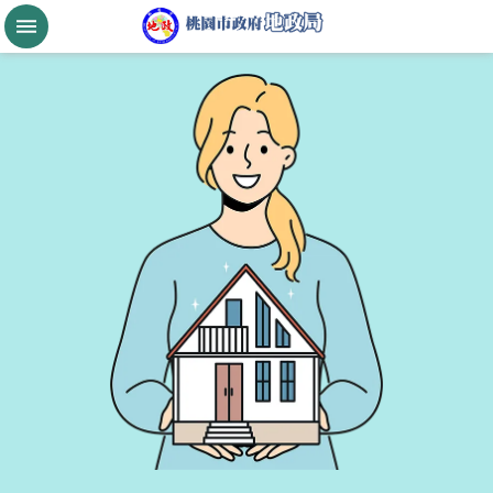
跳到主要內容區塊
桃
園
市
政
府
航
空
城
公
告
現
值
進