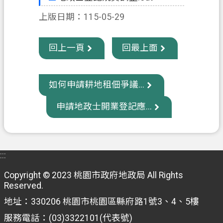
政
府
上版日期：115-05-29
網
站
回上一頁
回最上面
資
料
開
如何申請耕地租佃爭議...
放
宣
申請地政士開業登記應...
告
資
訊
:::
安
全
Copyright © 2023 桃園市政府地政局 All Rights
政
Reserved.
策
地址：330206 桃園市桃園區縣府路1號3、4、5樓
服務電話：(03)3322101(代表號)