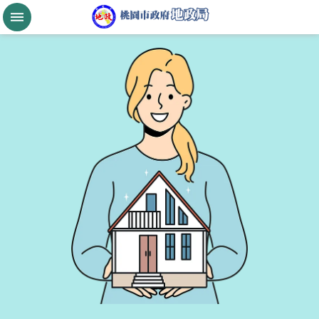
跳到主要內容區塊
桃
園
市
政
府
航
空
城
公
告
現
值
進