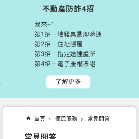
階
不動產防詐4招
搜
尋
我來+1
桃
第1招－地籍異動即時通
園
第2招－住址隱匿
市
第3招－指定送達處所
政
府
第4招－電子產權憑證
所
屬
了解更多
:::
機
關
認
:::
:::
識
首頁
便民服務
常見問答
我
們
常見問答