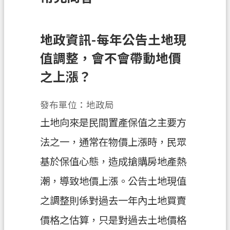
訊
息
公
地政資訊-每年公告土地現
告
值調整，會不會帶動地價
業
之上漲？
務
資
發布單位：地政局
訊
土地向來是民間置產保值之主要方
土
法之一，通常在物價上漲時，民眾
地
開
基於保值心態，造成搶購房地產熱
發
潮，導致地價上漲。公告土地現值
便
之調整則係對過去一年內土地買賣
民
服
價格之估算，只是對過去土地價格
務