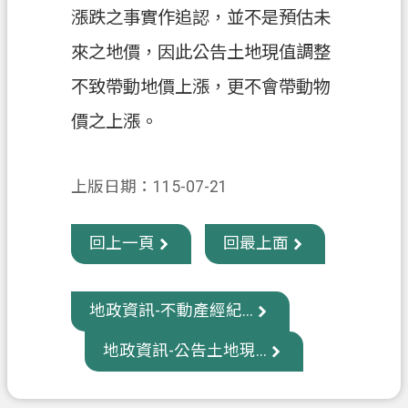
漲跌之事實作追認，並不是預估未
政
來之地價，因此公告土地現值調整
府
資
不致帶動地價上漲，更不會帶動物
訊
價之上漲。
公
開
上版日期：115-07-21
回
首
頁
回上一頁
回最上面
網
站
地政資訊-不動產經紀...
導
覽
地政資訊-公告土地現...
市
政