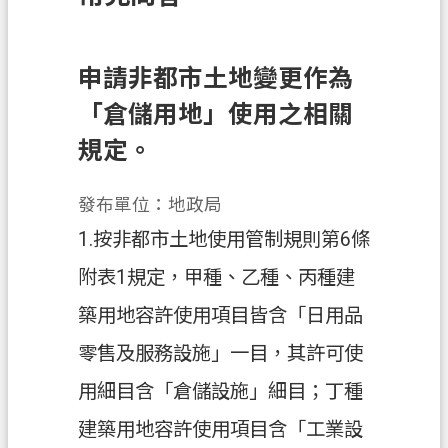
訊
息
公
申請非都市土地變更作為
告
「倉儲用地」使用之相關
業
規定。
務
資
發布單位：地政局
訊
1.按非都市土地使用管制規則第6條
土
附表1規定，甲種、乙種、丙種建
地
開
築用地容許使用項目皆含「日用品
發
零售及服務設施」一目，其許可使
便
用細目含「倉儲設施」細目；丁種
民
服
建築用地容許使用項目含「工業設
務