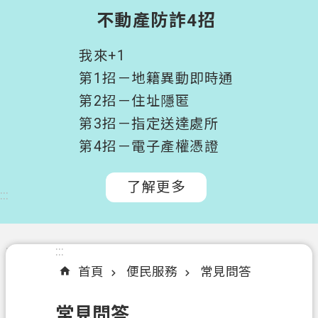
階
不動產防詐4招
搜
尋
我來+1
桃
第1招－地籍異動即時通
園
第2招－住址隱匿
市
第3招－指定送達處所
政
府
第4招－電子產權憑證
所
屬
了解更多
:::
機
關
認
:::
:::
識
首頁
便民服務
常見問答
我
們
常見問答