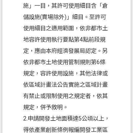
施」一目，其許可使用細目含「倉
政
儲設施(賣場除外)」細目。至許可
府
資
使用細目之適用範圍，依非都市土
訊
地容許使用執行要點第4點前段規
公
開
定，應由本府經濟發展局認定。另
依非都市土地使用管制規則第6條
回
首
規定，容許使用設施，其他法律或
頁
依區域計畫法公告實施之區域計畫
網
有禁止或限制使用之規定者，依其
站
導
規定，併予敘明。
覽
2.申請開發土地面積達5公頃以上，
市
得依產業創新條例報編開發工業區
政