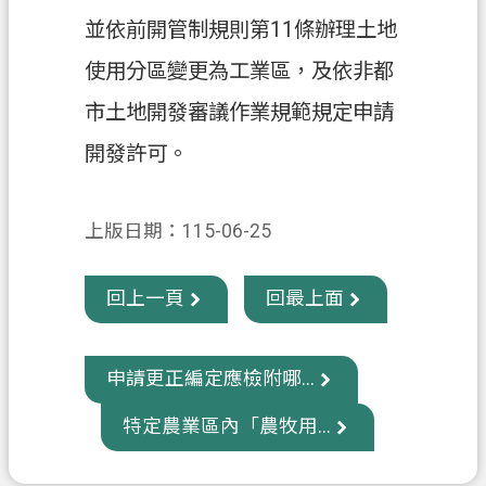
信
並依前開管制規則第11條辦理土地
箱
使用分區變更為工業區，及依非都
常
市土地開發審議作業規範規定申請
見
開發許可。
問
題
E
上版日期：115-06-25
n
g
l
回上一頁
回最上面
i
s
h
申請更正編定應檢附哪...
桃
園
特定農業區內「農牧用...
市
政