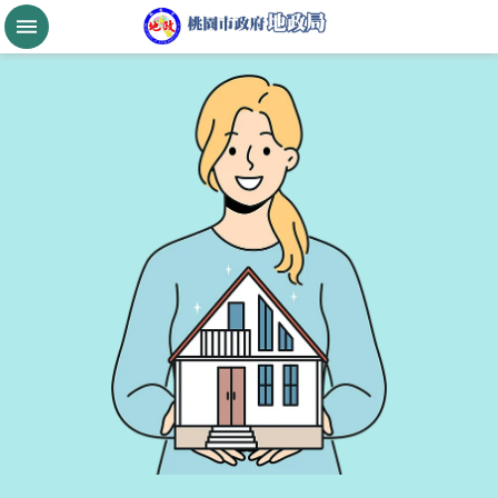
跳到主要內容區塊
桃
園
市
政
府
航
空
城
公
告
現
值
進