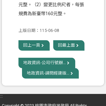
元整。（2）變更比例尺者，每張
政
規費為新臺幣160元整。
府
資
訊
上版日期：115-06-08
公
開
回上一頁
回最上面
回
首
頁
地政資訊-公司行號辦...
網
地政資訊-請問經建版...
站
導
覽
:::
市
Copyright © 2023 桃園市政府地政局 All Rights
政