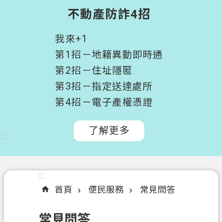
階
不動產防詐4招
搜
尋
我來+1
桃
第1招－地籍異動即時通
園
第2招－住址隱匿
市
第3招－指定送達處所
政
府
第4招－電子產權憑證
所
屬
了解更多
:::
機
關
認
:::
:::
識
首頁
便民服務
常見問答
我
們
常見問答