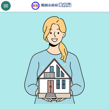
跳到主要內容區塊
桃
園
市
政
府
航
空
城
公
告
現
值
進