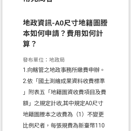
訊
息
公
地政資訊-A0尺寸地籍圖謄
告
本如何申請？費用如何計
業
算？
務
資
發布單位：地政局
訊
1.向轄管之地政事務所繳費申辦。
土
2.依「國土測繪成果資料收費標準
地
開
」附表五「地籍圖資收費項目及費
發
額」之規定計收,其中規定A0尺寸
便
地籍圖謄本之收費為（1）不變更
民
服
比例尺者，每張規費為新臺幣110
務