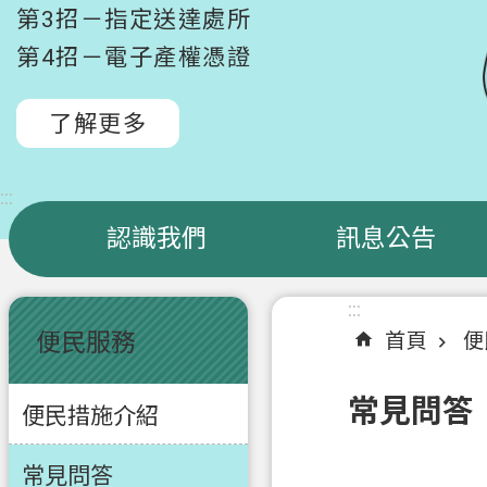
第3招－指定送達處所
第4招－電子產權憑證
了解更多
:::
認識我們
訊息公告
:::
:::
便民服務
首頁
便
常見問答
便民措施介紹
常見問答