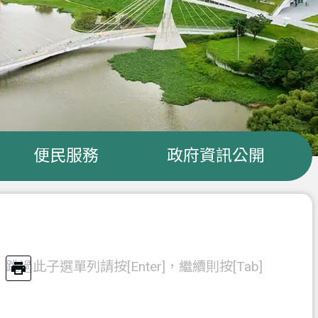
便民服務
政府資訊公開
跳過此子選單列請按[Enter]，繼續則按[Tab]