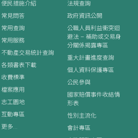
便民措施介紹
法規查詢
常見問答
政府資訊公開
常用查詢
公職人員利益衝突迴
避法 – 補助或交易身
常用服務
分關係揭露專區
不動產交易統計查詢
重大計畫進度查詢
各類書表下載
個人資料保護專區
收費標準
公民參與
檔案應用
國家賠償事件收結情
志工園地
形表
互動專區
性別主流化
更多...
會計專區