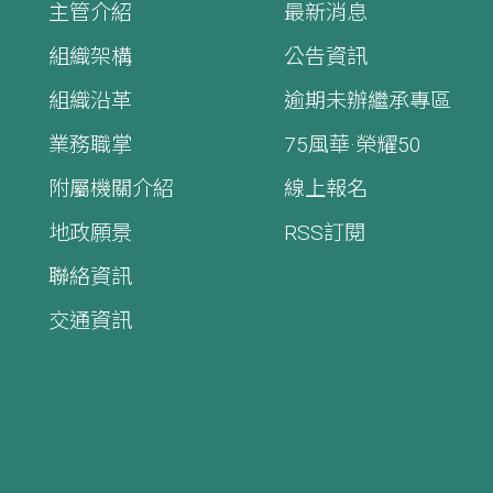
主管介紹
最新消息
組織架構
公告資訊
組織沿革
逾期未辦繼承專區
業務職掌
75風華·榮耀50
附屬機關介紹
線上報名
地政願景
RSS訂閱
聯絡資訊
交通資訊