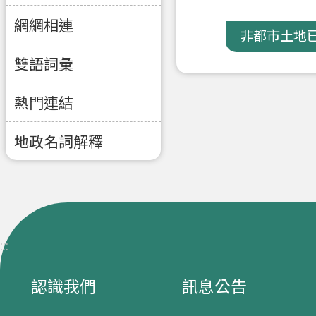
網網相連
非都市土地已
雙語詞彙
熱門連結
地政名詞解釋
:::
認識我們
訊息公告