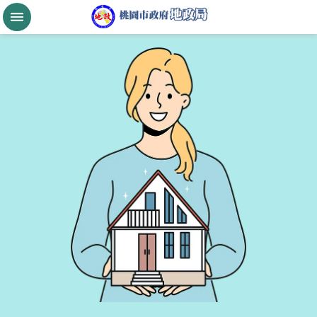
跳到主要內容區塊
桃
園
市
政
府
航
空
城
公
告
現
值
進