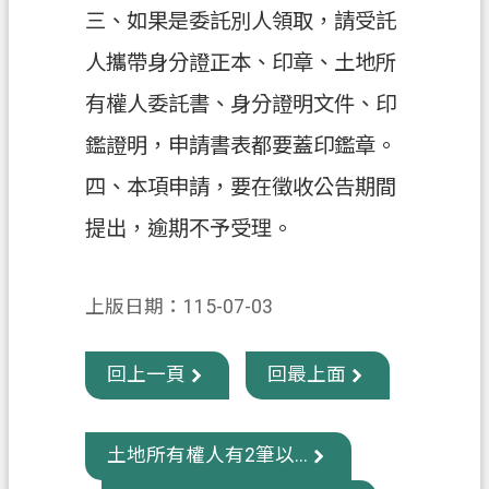
三、如果是委託別人領取，請受託
政
人攜帶身分證正本、印章、土地所
府
資
有權人委託書、身分證明文件、印
訊
鑑證明，申請書表都要蓋印鑑章。
公
開
四、本項申請，要在徵收公告期間
提出，逾期不予受理。
回
首
頁
上版日期：115-07-03
網
站
回上一頁
回最上面
導
覽
土地所有權人有2筆以...
市
政