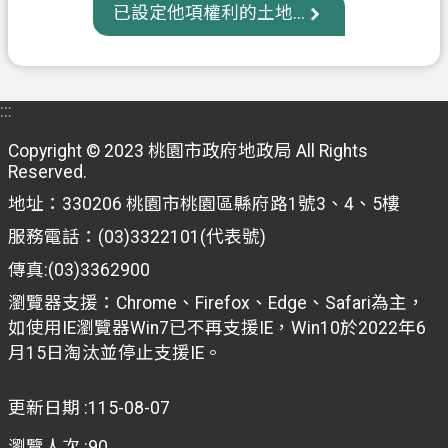
已設定他項權利的土地...
信
箱
常
:::
見
問
Copyright © 2023 桃園市政府地政局 All Rights
題
Reserved.
地址：330206 桃園市桃園區縣府路1號3、4、5樓
E
n
服務電話：(03)3322101(代表號)
g
l
傳真:(03)3362900
i
瀏覽器支援：Chrome、Firefox、Edge、Safari為主，
s
h
如使用IE瀏覽器Win7已不再支援IE，Win10於2022年6
月15日淘汰並停止支援IE。
桃
園
更新日期
115-08-07
市
政
瀏覽人次
90