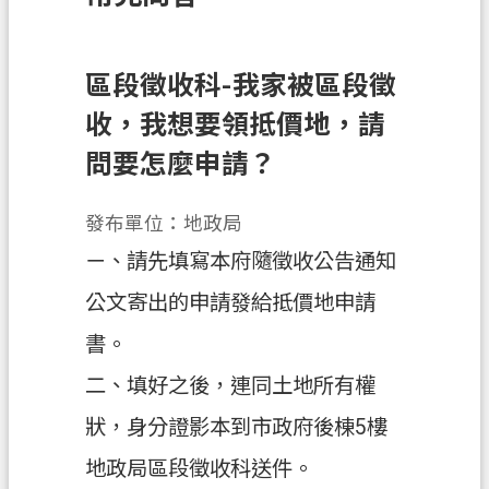
訊
息
公
區段徵收科-我家被區段徵
告
收，我想要領抵價地，請
業
問要怎麼申請？
務
資
發布單位：地政局
訊
ㄧ、請先填寫本府隨徵收公告通知
土
公文寄出的申請發給抵價地申請
地
開
書。
發
二、填好之後，連同土地所有權
便
狀，身分證影本到市政府後棟5樓
民
服
地政局區段徵收科送件。
務