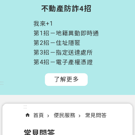
階
不動產防詐4招
搜
尋
我來+1
桃
第1招－地籍異動即時通
園
第2招－住址隱匿
市
第3招－指定送達處所
政
府
第4招－電子產權憑證
所
屬
了解更多
:::
機
關
認
:::
:::
識
首頁
便民服務
常見問答
我
們
常見問答