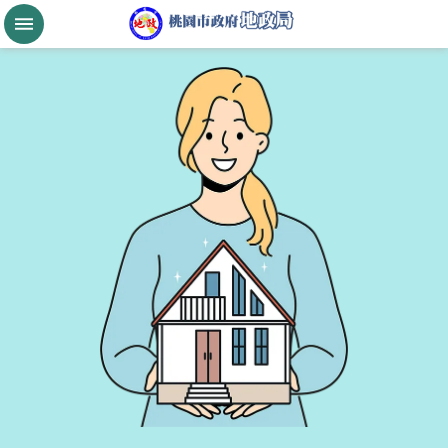
跳到主要內容區塊
桃
園
市
政
府
航
空
城
公
告
現
值
進