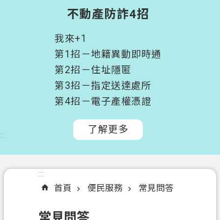
階
不動產防詐4招
搜
尋
我來+1
桃
第1招－地籍異動即時通
園
第2招－住址隱匿
市
第3招－指定送達處所
政
府
第4招－電子產權憑證
所
屬
了解更多
:::
機
關
認
:::
:::
識
首頁
便民服務
常見問答
我
們
常見問答