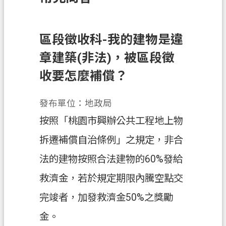
訊
息
公
區段徵收科-我的建物是違
告
章建築(非法)，被區段徵
業
收要怎麼補償？
務
資
發布單位：地政局
訊
按照「桃園市興辦公共工程地上物
土
拆遷補償自治條例」之規定，非合
地
開
法的建物按照合法建物的60%發給
發
救濟金，若於規定期限內騰空點交
便
完竣者，加發救濟金50%之獎勵
民
服
金。
務