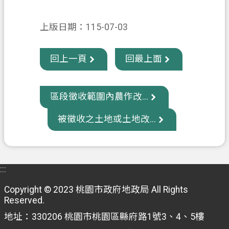
政
上版日期：115-07-03
府
資
訊
回上一頁
回最上面
公
開
區段徵收範圍內農作改...
回
被徵收之土地或土地改...
首
頁
網
站
:::
導
Copyright © 2023 桃園市政府地政局 All Rights
覽
Reserved.
市
地址：330206 桃園市桃園區縣府路1號3、4、5樓
政