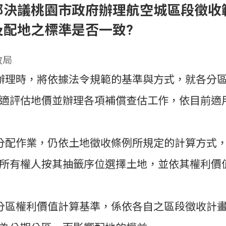
部決議桃園市政府辦理航空城區段徵收
及配地之標準是否一致?
政局
辦理時，將依據法令規範的基準與方式，就各分
適評估地價並辦理各項補償查估工作，依目前適
分配作業，仍依土地徵收條例所規定的計算方式
所有權人按其抽籤序位選擇土地，並依其權利價
分區權利價值計算基準，係依各自之區段徵收計