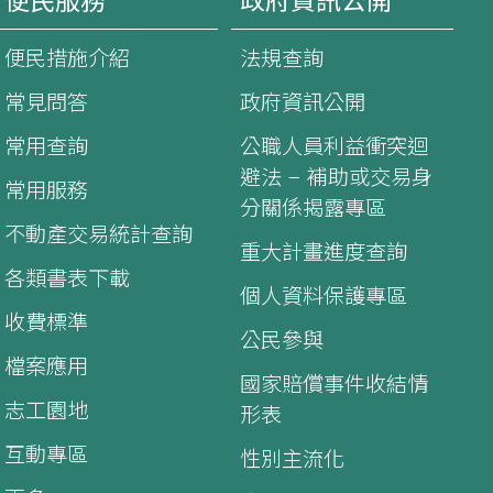
便民服務
政府資訊公開
便民措施介紹
法規查詢
常見問答
政府資訊公開
常用查詢
公職人員利益衝突迴
避法 – 補助或交易身
常用服務
分關係揭露專區
不動產交易統計查詢
重大計畫進度查詢
各類書表下載
個人資料保護專區
收費標準
公民參與
檔案應用
國家賠償事件收結情
志工園地
形表
互動專區
性別主流化