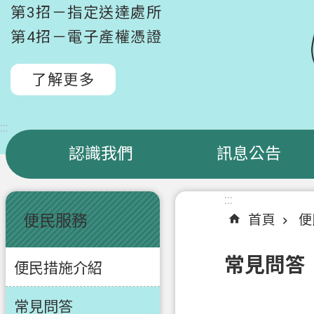
第3招－指定送達處所
第4招－電子產權憑證
了解更多
:::
認識我們
訊息公告
:::
:::
便民服務
首頁
便
常見問答
便民措施介紹
常見問答