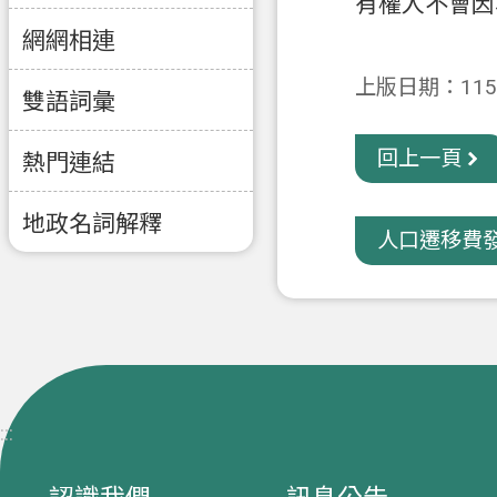
有權人不會因
網網相連
上版日期：115-
雙語詞彙
回上一頁
熱門連結
地政名詞解釋
人口遷移費發
:::