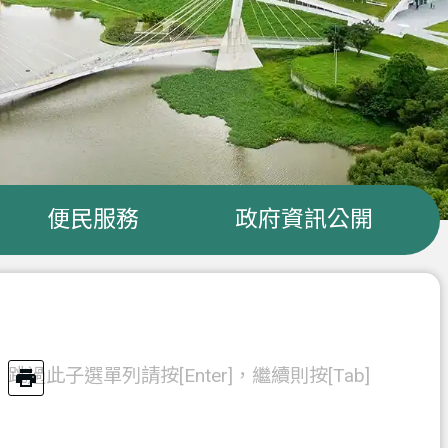
便民服務
政府資訊公開
跳過此子選單列請按[Enter]，繼續則按[Tab]