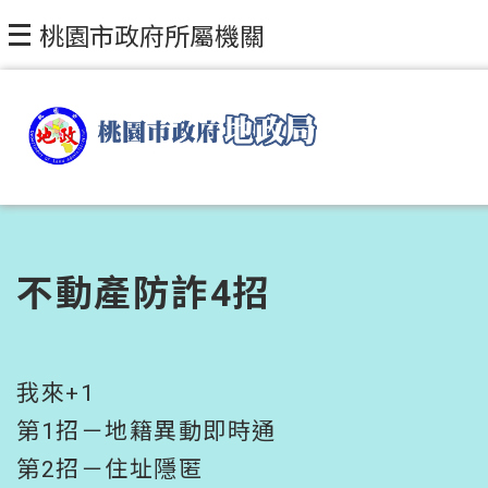
跳到主要內容區塊
桃園市政府所屬機關
不動產防詐4招
我來+1
第1招－地籍異動即時通
第2招－住址隱匿