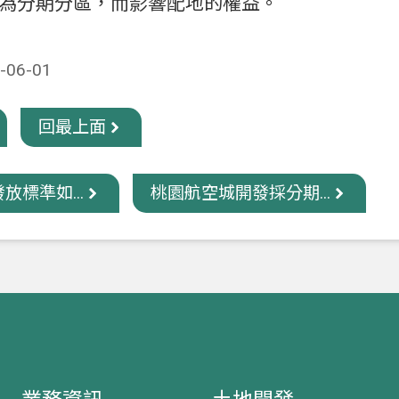
為分期分區，而影響配地的權益。
06-01
回最上面
放標準如...
桃園航空城開發採分期...