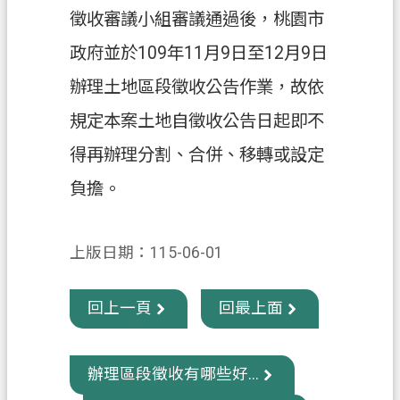
徵收審議小組審議通過後，桃園市
政
政府並於109年11月9日至12月9日
府
資
辦理土地區段徵收公告作業，故依
訊
規定本案土地自徵收公告日起即不
公
開
得再辦理分割、合併、移轉或設定
負擔。
回
首
頁
上版日期：115-06-01
網
站
回上一頁
回最上面
導
覽
辦理區段徵收有哪些好...
市
政