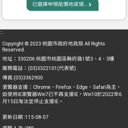
已選擇申領抵價地或領...
信
箱
常
:::
見
問
Copyright © 2023 桃園市政府地政局 All Rights
題
Reserved.
E
地址：330206 桃園市桃園區縣府路1號3、4、5樓
n
服務電話：(03)3322101(代表號)
g
l
傳真:(03)3362900
i
s
瀏覽器支援：Chrome、Firefox、Edge、Safari為主，
h
如使用IE瀏覽器Win7已不再支援IE，Win10於2022年6
月15日淘汰並停止支援IE。
桃
園
更新日期
115-08-07
市
政