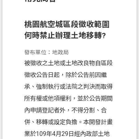
訊
息
公
桃園航空城區段徵收範圍
告
何時禁止辦理土地移轉?
業
務
發布單位：地政局
資
被徵收之土地或土地改良物自區段
訊
徵收公告日起，除於公告前因繼
土
承、強制執行或法院之判決而取得
地
開
所有權或他項權利，並於公告期間
發
內申請登記者外，不得分割、合
便
併、移轉或設定負擔。本開發計畫
民
服
業於109年4月29日經內政部土地
務