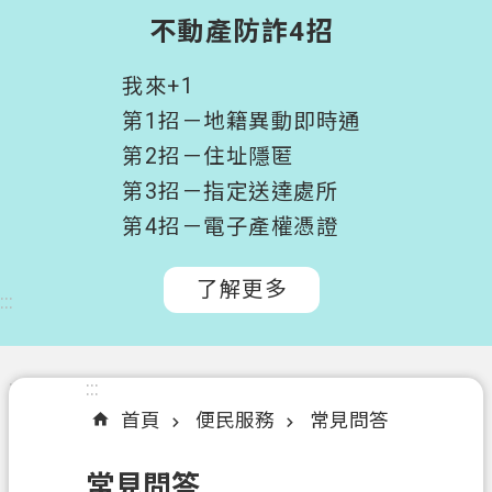
階
不動產防詐4招
搜
尋
我來+1
桃
第1招－地籍異動即時通
園
第2招－住址隱匿
市
第3招－指定送達處所
政
府
第4招－電子產權憑證
所
屬
了解更多
:::
機
關
認
:::
:::
識
首頁
便民服務
常見問答
我
們
常見問答