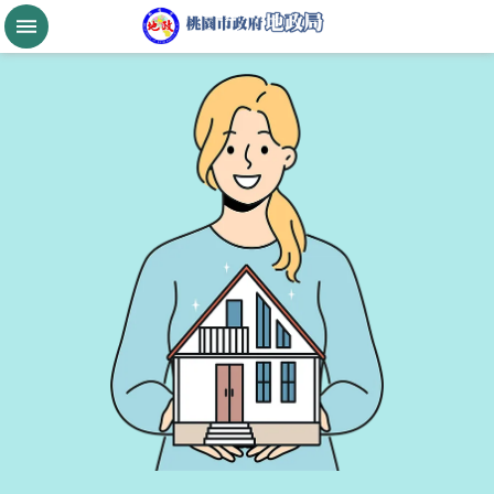
跳到主要內容區塊
桃
園
市
政
府
航
空
城
公
告
現
值
進