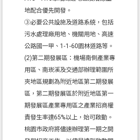
府
地配合優先開發。
入
口
③必要公共設施及道路系統，包括
網
污水處理廠用地、機關用地、高速
隱
公路國一甲、1-1-60園林道路等。
私
(2)第二期發展區：機場南側產業專
權
政
用區、南崁溪及交通部辦理範圍所
策
夾地區規劃為附近地區第二期發展
網
區，第二期發展區於附近地區第一
站
安
期發展區產業專用區之產業招商權
全
責發生率達65%以上，始可啟動。
政
策
桃園市政府將儘速辦理第一期之開