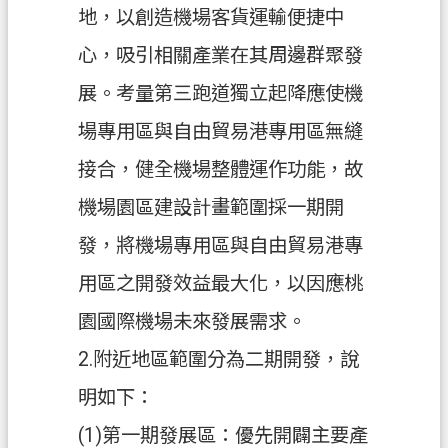
地，以創造機場客貨運輸便捷中
政
心，吸引相關產業在其周邊群聚發
府
資
展。考量第三跑道獨立起降應使機
訊
場專用區與自由貿易港專用區無縫
公
開
接合，健全機場整體運作功能，故
機場園區建設計畫範圍採一期開
回
首
發，將機場專用區與自由貿易港專
頁
用區之開發效益最大化，以因應桃
網
園國際機場未來發展需求。
站
導
2.附近地區範圍分為二期開發，說
覽
明如下：
市
(1)第一期發展區：優先開闢主要產
政