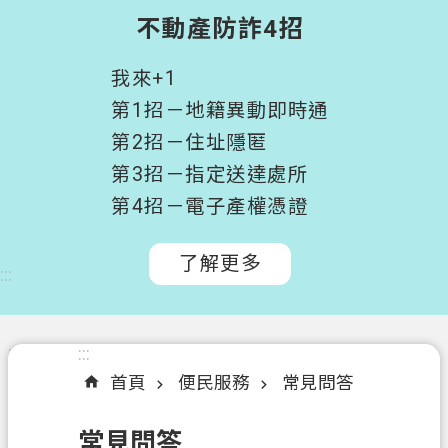
階
不動產防詐4招
搜
尋
我來+1
桃
第1招－地籍異動即時通
園
第2招－住址隱匿
市
第3招－指定送達處所
政
府
第4招－電子產權憑證
所
屬
了解更多
:::
機
關
認
:::
:::
識
首頁
便民服務
常見問答
我
們
常見問答