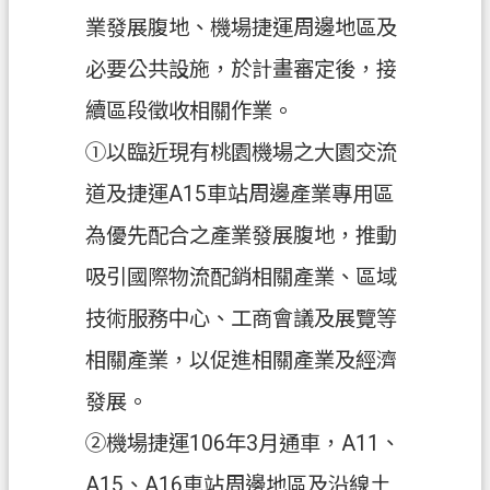
業發展腹地、機場捷運周邊地區及
信
箱
必要公共設施，於計畫審定後，接
常
續區段徵收相關作業。
見
①以臨近現有桃園機場之大園交流
問
題
道及捷運A15車站周邊產業專用區
E
為優先配合之產業發展腹地，推動
n
g
吸引國際物流配銷相關產業、區域
l
i
技術服務中心、工商會議及展覽等
s
h
相關產業，以促進相關產業及經濟
桃
發展。
園
②機場捷運106年3月通車，A11、
市
政
A15、A16車站周邊地區及沿線土