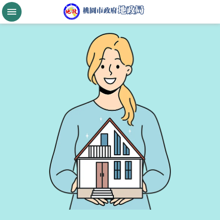
跳到主要內容區塊
桃
園
市
政
府
航
空
城
公
告
現
值
進