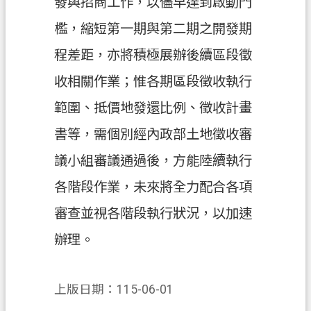
發與招商工作，以儘早達到啟動門
政
府
檻，縮短第一期與第二期之開發期
網
站
程差距，亦將積極展辦後續區段徵
資
收相關作業；惟各期區段徵收執行
料
開
範圍、抵價地發還比例、徵收計畫
放
書等，需個別經內政部土地徵收審
宣
告
議小組審議通過後，方能陸續執行
各階段作業，未來將全力配合各項
資
訊
審查並視各階段執行狀況，以加速
安
辦理。
全
政
策
上版日期：115-06-01