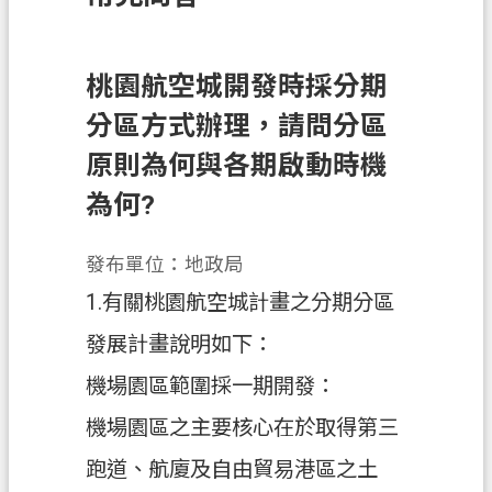
訊
息
公
桃園航空城開發時採分期
告
分區方式辦理，請問分區
業
原則為何與各期啟動時機
務
為何?
資
訊
發布單位：地政局
土
1.有關桃園航空城計畫之分期分區
地
開
發展計畫說明如下：
發
機場園區範圍採一期開發：
便
機場園區之主要核心在於取得第三
民
服
跑道、航廈及自由貿易港區之土
務