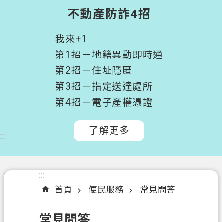
階
不動產防詐4招
搜
尋
我來+1
桃
第1招－地籍異動即時通
園
第2招－住址隱匿
市
第3招－指定送達處所
政
府
第4招－電子產權憑證
所
屬
了解更多
:::
機
關
認
:::
:::
識
首頁
便民服務
常見問答
我
們
常見問答