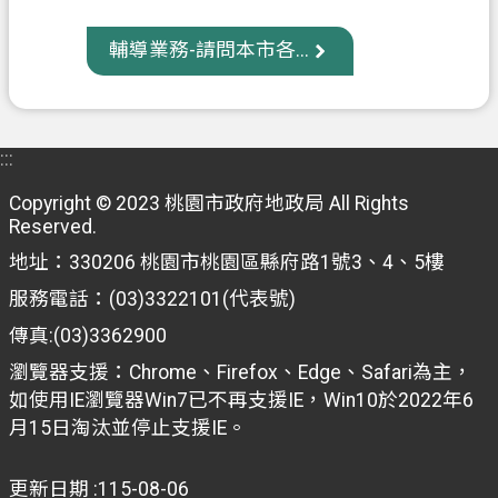
信
輔導業務-請問本市各...
箱
常
見
問
:::
題
Copyright © 2023 桃園市政府地政局 All Rights
Reserved.
E
n
地址：330206 桃園市桃園區縣府路1號3、4、5樓
g
l
服務電話：(03)3322101(代表號)
i
傳真:(03)3362900
s
h
瀏覽器支援：Chrome、Firefox、Edge、Safari為主，
如使用IE瀏覽器Win7已不再支援IE，Win10於2022年6
桃
月15日淘汰並停止支援IE。
園
市
更新日期
115-08-06
政