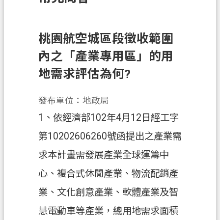
訊
息
公
桃園航空城區段徵收範圍
告
內之「產業專用區」的用
業
地需求評估為何?
務
資
發布單位：地政局
訊
1、依經濟部102年4月12日經工字
土
第10202606260號函提出之產業需
地
開
求本計畫需發展產業全球運籌中
發
心、複合式休閒產業、物流配銷產
便
業、文化創意產業、軟體產業及智
民
服
慧電動車等產業，總用地需求面積
務