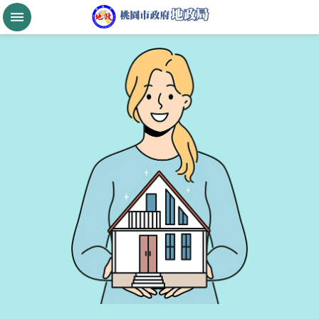
跳到主要內容區塊
桃
園
市
政
府
航
空
城
公
告
現
值
進