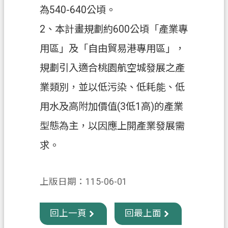
為540-640公頃。
政
2、本計畫規劃約600公頃「產業專
府
資
用區」及「自由貿易港專用區」，
訊
規劃引入適合桃園航空城發展之產
公
開
業類別，並以低污染、低耗能、低
用水及高附加價值(3低1高)的產業
回
首
型態為主，以因應上開產業發展需
頁
求。
網
站
導
上版日期：115-06-01
覽
回上一頁
回最上面
市
政