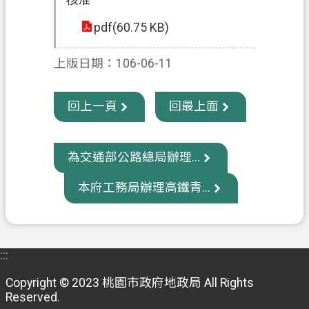
信
pdf(60.75 KB)
箱
常
上版日期：106-06-11
見
問
回上一頁
回最上面
題
E
n
為交通部公路總局辦理...
g
l
本府工務局辦理高鐵青...
i
s
h
桃
:::
園
Copyright © 2023 桃園市政府地政局 All Rights
市
Reserved.
政