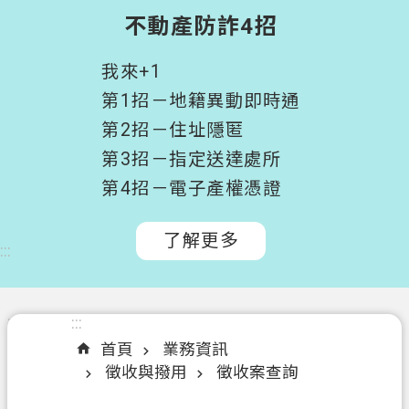
階
不動產防詐4招
搜
尋
我來+1
桃
第1招－地籍異動即時通
園
第2招－住址隱匿
市
第3招－指定送達處所
政
府
第4招－電子產權憑證
所
屬
了解更多
:::
機
關
認
:::
:::
識
首頁
業務資訊
我
徵收與撥用
徵收案查詢
們