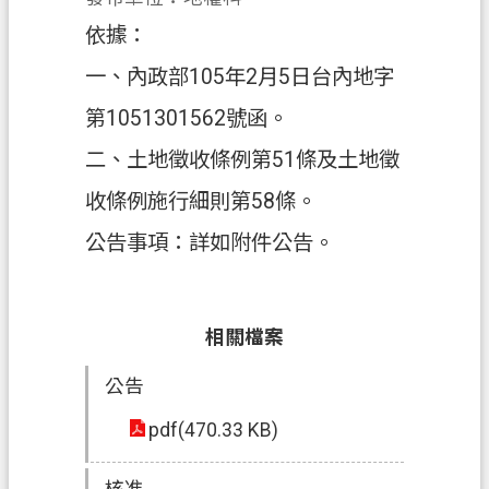
依據：
政
府
一、內政部105年2月5日台內地字
資
第1051301562號函。
訊
公
二、土地徵收條例第51條及土地徵
開
收條例施行細則第58條。
回
公告事項：詳如附件公告。
首
頁
網
相關檔案
站
公告
導
覽
pdf(470.33 KB)
市
政
核准