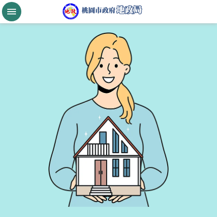
跳到主要內容區塊
桃
園
市
政
府
航
空
城
公
告
現
值
進