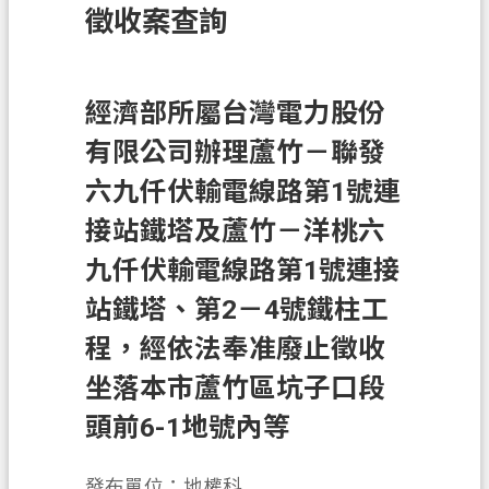
徵收案查詢
訊
息
公
告
經濟部所屬台灣電力股份
有限公司辦理蘆竹－聯發
業
務
六九仟伏輸電線路第1號連
資
接站鐵塔及蘆竹－洋桃六
訊
九仟伏輸電線路第1號連接
土
地
站鐵塔、第2－4號鐵柱工
開
程，經依法奉准廢止徵收
發
坐落本市蘆竹區坑子口段
便
頭前6-1地號內等
民
服
務
發布單位：地權科