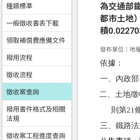
為交通部
種類標準
都市土地）
一般徵收書表下載
積0.02
領取補償費應備文件
發布單位：地
撥用流程
依據：
徵收流程
一、內政部1
徵收案查詢
二、土地徵
則第21
撥用書件格式及相關
法規
三、鐵路法
徵收案工程進度查詢