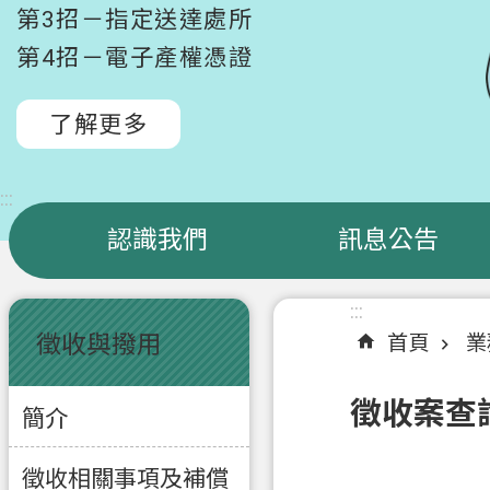
第3招－指定送達處所
第4招－電子產權憑證
了解更多
:::
認識我們
訊息公告
:::
:::
徵收與撥用
首頁
業
徵收案查
簡介
徵收相關事項及補償