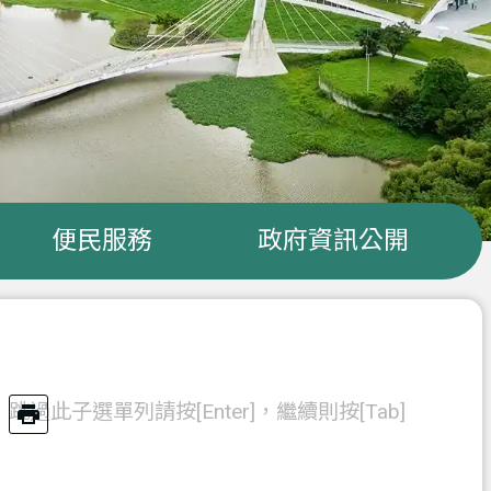
便民服務
政府資訊公開
跳過此子選單列請按[Enter]，繼續則按[Tab]