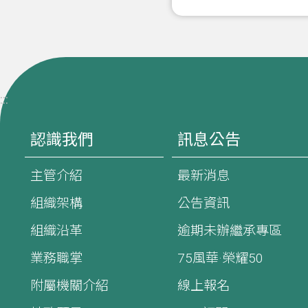
:::
認識我們
訊息公告
主管介紹
最新消息
組織架構
公告資訊
組織沿革
逾期未辦繼承專區
業務職掌
75風華·榮耀50
附屬機關介紹
線上報名