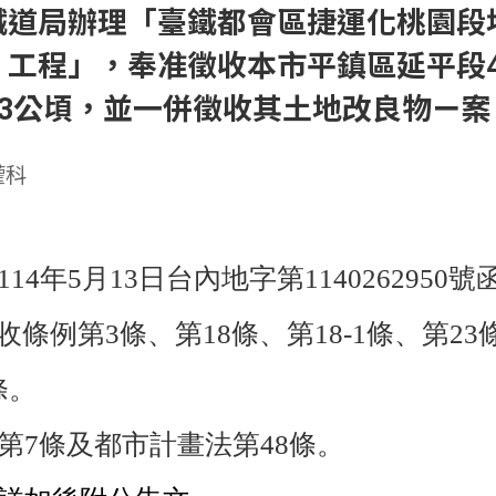
鐵道局辦理「臺鐵都會區捷運化桃園段
工程」，奉准徵收本市平鎮區延平段45
2703公頃，並一併徵收其土地改良物ㄧ
權科
14年5月13日台內地字第1140262950
收條例第3條、第18條、第18-1條、第2
條。
第7條及都市計畫法第48條。