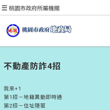
跳到主要內容區塊
桃園市政府所屬機關
不動產防詐4招
我來+1
第1招－地籍異動即時通
第2招－住址隱匿