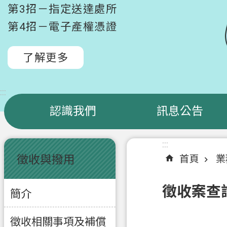
第3招－指定送達處所
第4招－電子產權憑證
了解更多
:::
認識我們
訊息公告
:::
:::
徵收與撥用
首頁
業
徵收案查
簡介
徵收相關事項及補償