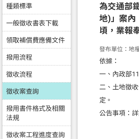
為交通部
種類標準
地)」案內
一般徵收書表下載
頃，業報
領取補償費應備文件
發布單位：地
撥用流程
依據：
一、內政部11
徵收流程
二、土地徵收
徵收案查詢
定。
撥用書件格式及相關
公告事項：詳
法規
徵收案工程進度查詢