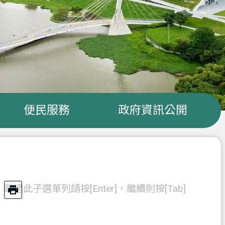
便民服務
政府資訊公開
跳過此子選單列請按[Enter]，繼續則按[Tab]