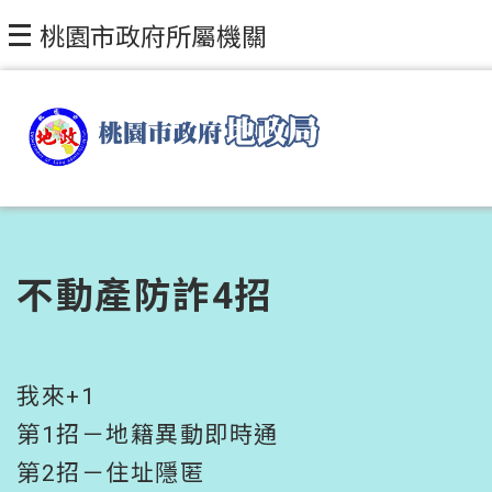
跳到主要內容區塊
桃園市政府所屬機關
不動產防詐4招
我來+1
第1招－地籍異動即時通
第2招－住址隱匿