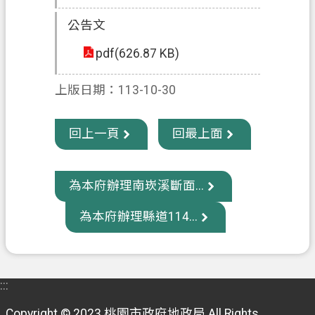
信
公告文
箱
pdf(626.87 KB)
常
見
上版日期：113-10-30
問
題
回上一頁
回最上面
E
n
g
l
為本府辦理南崁溪斷面...
i
s
為本府辦理縣道114...
h
桃
園
:::
市
政
Copyright © 2023 桃園市政府地政局 All Rights