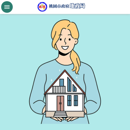
跳到主要內容區塊
桃
園
市
政
府
航
空
城
公
告
現
值
進