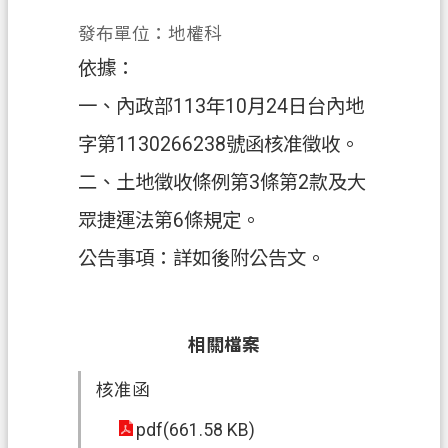
發布單位：地權科
政
府
依據：
資
一、內政部113年10月24日台內地
訊
公
字第1130266238號函核准徵收。
開
二、土地徵收條例第3條第2款及大
回
眾捷運法第6條規定。
首
公告事項：詳如後附公告文。
頁
網
站
相關檔案
導
覽
核准函
市
pdf(661.58 KB)
政