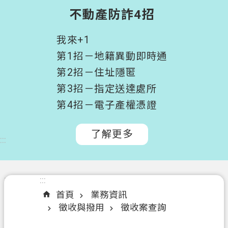
階
不動產防詐4招
搜
尋
我來+1
桃
第1招－地籍異動即時通
園
第2招－住址隱匿
市
第3招－指定送達處所
政
府
第4招－電子產權憑證
所
屬
了解更多
:::
機
關
認
:::
:::
識
首頁
業務資訊
我
徵收與撥用
徵收案查詢
們