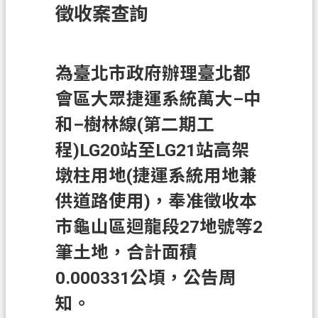
徵收案查詢
訊
息
公
告
為臺北市政府辦理臺北都
會區大眾捷運系統萬大–中
業
務
和–樹林線(第二期工
資
程)LG20站至LG21站高架
訊
墩柱用地(捷運系統用地兼
土
地
供道路使用)，奉准徵收本
開
市龜山區迴龍段27地號等2
發
筆土地，合計面積
便
0.000331公頃，公告周
民
服
知。
務