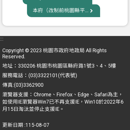
信
本府（改制前桃園縣平...
箱
常
見
:::
問
題
Copyright © 2023 桃園市政府地政局 All Rights
Reserved.
E
n
地址：330206 桃園市桃園區縣府路1號3、4、5樓
g
服務電話：(03)3322101(代表號)
l
i
傳真:(03)3362900
s
h
瀏覽器支援：Chrome、Firefox、Edge、Safari為主，
如使用IE瀏覽器Win7已不再支援IE，Win10於2022年6
桃
月15日淘汰並停止支援IE。
園
市
更新日期
115-08-07
政