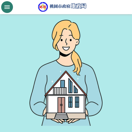
跳到主要內容區塊
桃
園
市
政
府
航
空
城
公
告
現
值
進