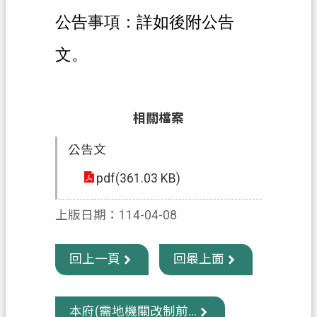
公告事項：詳如後附公告
政
府
文。
資
訊
公
開
相關檔案
公告文
回
首
pdf(361.03 KB)
頁
上版日期：114-04-08
網
站
導
回上一頁
回最上面
覽
市
本府(需地機關改制前...
政