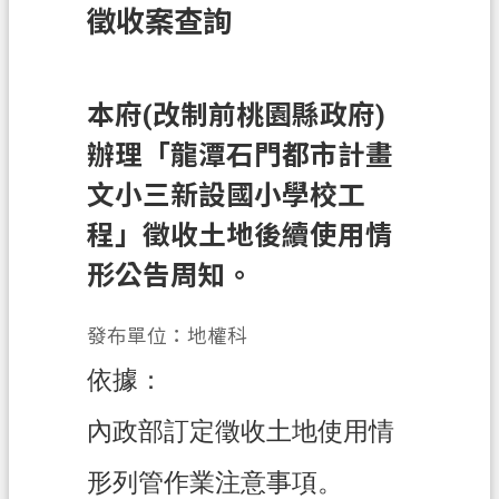
徵收案查詢
訊
息
公
告
本府(改制前桃園縣政府)
辦理「龍潭石門都市計畫
業
務
文小三新設國小學校工
資
程」徵收土地後續使用情
訊
形公告周知。
土
地
發布單位：地權科
開
發
依據：
便
內政部訂定徵收土地使用情
民
服
形列管作業注意事項。
務