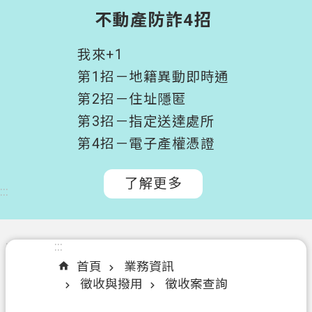
階
不動產防詐4招
搜
尋
我來+1
桃
第1招－地籍異動即時通
園
第2招－住址隱匿
市
第3招－指定送達處所
政
府
第4招－電子產權憑證
所
屬
了解更多
:::
機
關
認
:::
:::
識
首頁
業務資訊
我
徵收與撥用
徵收案查詢
們